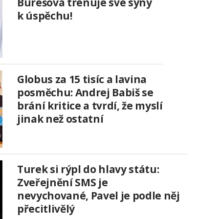
Burešová trénuje své syny
k úspěchu!
Globus za 15 tisíc a lavina
posměchu: Andrej Babiš se
brání kritice a tvrdí, že myslí
jinak než ostatní
Turek si rýpl do hlavy státu:
Zveřejnění SMS je
nevychované, Pavel je podle něj
přecitlivělý