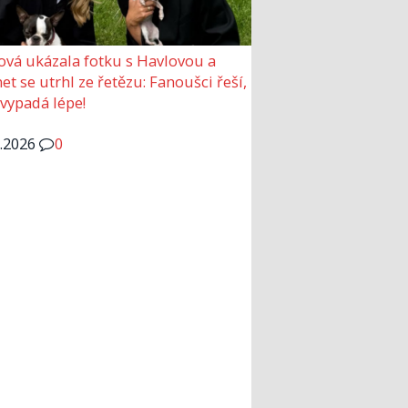
ová ukázala fotku s Havlovou a
et se utrhl ze řetězu: Fanoušci řeší,
 vypadá lépe!
6.2026
0