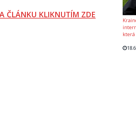
A ČLÁNKU KLIKNUTÍM ZDE
Krain
intern
která
18.