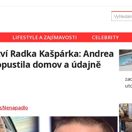
LIFESTYLE A ZAJÍMAVOSTI
CELEBRITY
ví Radka Kašpárka: Andrea
opustila domov a údajně
za
ut
sNenapadlo