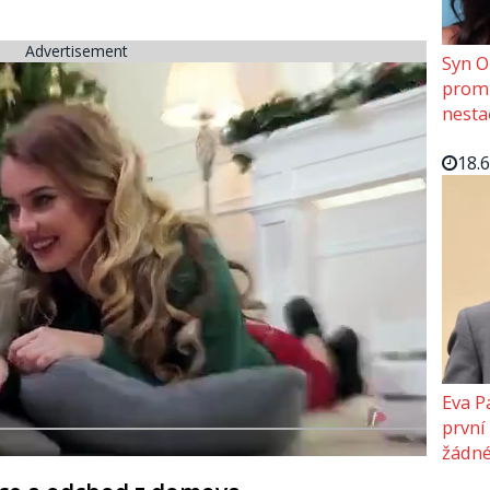
Advertisement
Syn O
promě
nesta
18.
Eva P
první
žádné