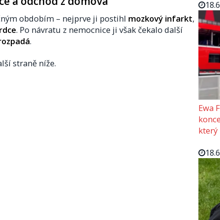
ce a odchod z domova
18.
čným obdobím – nejprve ji postihl
mozkový infarkt
,
srdce
. Po návratu z nemocnice ji však čekalo další
 rozpadá
.
lší straně níže.
Ewa F
konce
který
18.