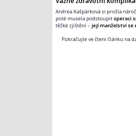
Vážné zdravotní komplika
Andrea Kašpárková si prošla náro
poté musela podstoupit
operaci 
těžké zjištění –
její manželství se
Pokračujte ve čtení článku na da