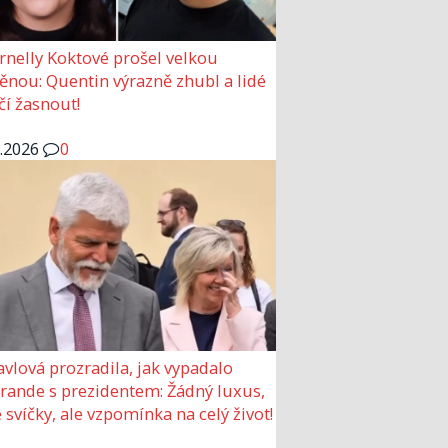
rnelly Koktové prošel velkou
nou: Quentin výrazně zhubl a lidé
čí žasnout!
6.2026
0
avlová prozradila, jak vypadalo
 rande s prezidentem: Žádný luxus,
 svíčky, ale vzpomínka na celý život!