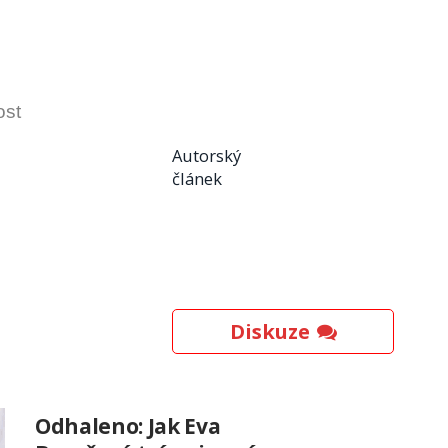
ost
Autorský
článek
Diskuze
Odhaleno: Jak Eva