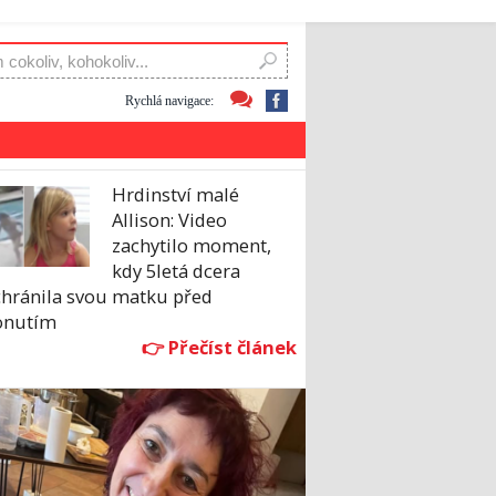
Rychlá navigace:
Hrdinství malé
Allison: Video
zachytilo moment,
kdy 5letá dcera
chránila svou matku před
onutím