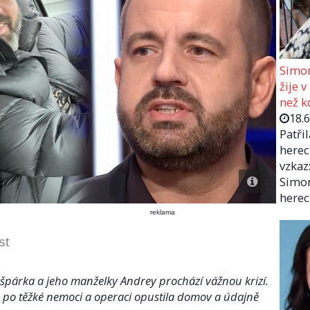
Simon
žije v
než kd
18.
Patři
herec
vzkaz:
Simon
herec
reklama
st
párka a jeho manželky Andrey prochází vážnou krizí.
 po těžké nemoci a operaci opustila domov a údajně