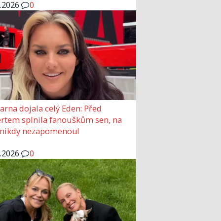
6.2026
0
arna dojala celý Eden: Před
rtem splnila fanouškům sen, na
 nikdy nezapomenou!
6.2026
0