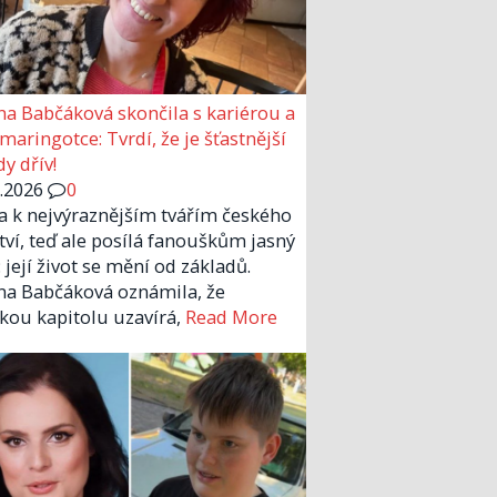
a Babčáková skončila s kariérou a
 maringotce: Tvrdí, že je šťastnější
y dřív!
6.2026
0
la k nejvýraznějším tvářím českého
tví, teď ale posílá fanouškům jasný
 její život se mění od základů.
a Babčáková oznámila, že
kou kapitolu uzavírá,
Read More