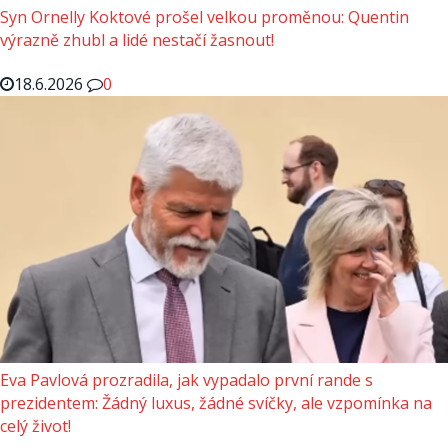
Syn Ornelly Koktové prošel velkou proměnou: Quentin
výrazně zhubl a lidé nestačí žasnout!
18.6.2026
0
Eva Pavlová prozradila, jak vypadalo první rande s
prezidentem: Žádný luxus, žádné svíčky, ale vzpomínka na
celý život!