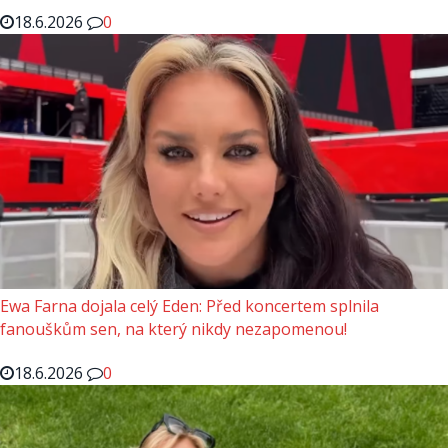
18.6.2026
0
Ewa Farna dojala celý Eden: Před koncertem splnila
fanouškům sen, na který nikdy nezapomenou!
18.6.2026
0