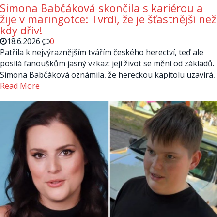
Simona Babčáková skončila s kariérou a
žije v maringotce: Tvrdí, že je šťastnější než
kdy dřív!
18.6.2026
0
Patřila k nejvýraznějším tvářím českého herectví, teď ale
posílá fanouškům jasný vzkaz: její život se mění od základů.
Simona Babčáková oznámila, že hereckou kapitolu uzavírá,
Read More