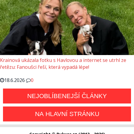
Krainová ukázala fotku s Havlovou a internet se utrhl ze
řetězu: Fanoušci řeší, která vypadá lépe!
18.6.2026
0
NEJOBLÍBENEJŠÍ ČLÁNKY
NA HLAVNÍ STRÁNKU