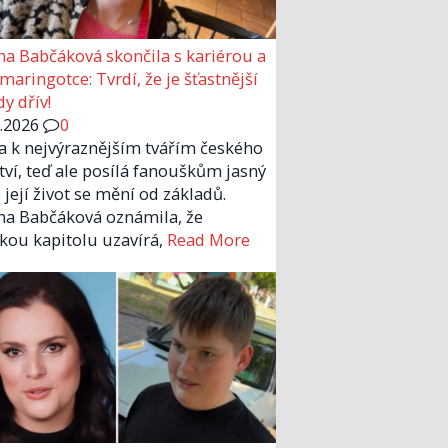
a Babčáková skončila s kariérou a
 maringotce: Tvrdí, že je šťastnější
y dřív!
6.2026
0
la k nejvýraznějším tvářím českého
tví, teď ale posílá fanouškům jasný
 její život se mění od základů.
a Babčáková oznámila, že
kou kapitolu uzavírá,
Read More