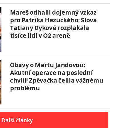
Mareš odhalil dojemný vzkaz
pro Patrika Hezuckého: Slova
Tatiany Dykové rozplakala
tisíce lidí v O2 areně
Obavy o Martu Jandovou:
Akutní operace na poslední
chvíli! Zpěvačka čelila vážnému
problému
Další články