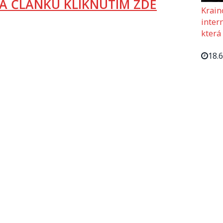
A ČLÁNKU KLIKNUTÍM ZDE
Krain
intern
která
18.