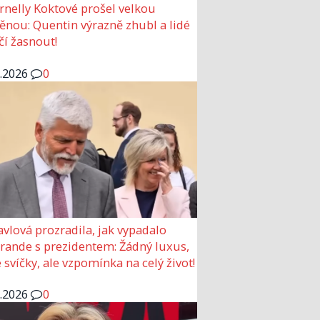
rnelly Koktové prošel velkou
nou: Quentin výrazně zhubl a lidé
čí žasnout!
6.2026
0
avlová prozradila, jak vypadalo
 rande s prezidentem: Žádný luxus,
 svíčky, ale vzpomínka na celý život!
6.2026
0