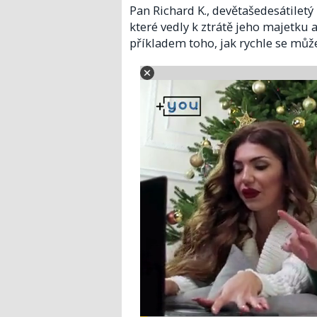
Pan Richard K., devětašedesátiletý 
které vedly k ztrátě jeho majetku 
příkladem toho, jak rychle se můž