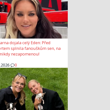
arna dojala celý Eden: Před
rtem splnila fanouškům sen, na
 nikdy nezapomenou!
6.2026
0