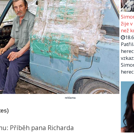
Simon
žije v
než kd
18.
Patři
herec
vzkaz:
Simon
herec
reklama
tes)
ému: Příběh pana Richarda