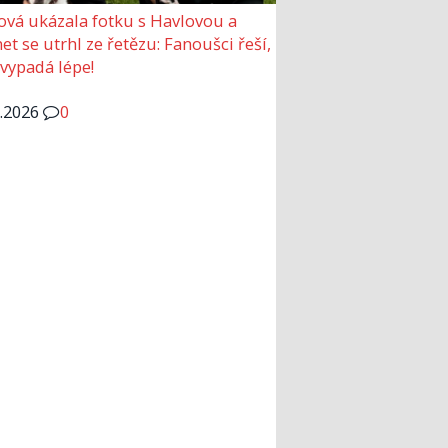
ová ukázala fotku s Havlovou a
et se utrhl ze řetězu: Fanoušci řeší,
 vypadá lépe!
6.2026
0