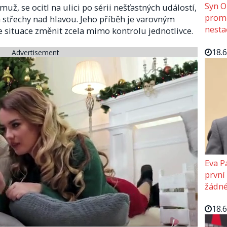
Syn O
muž, se ocitl na ulici po sérii nešťastných událostí,
promě
a střechy nad hlavou. Jeho příběh je varovným
nesta
e situace změnit zcela mimo kontrolu jednotlivce.
18.
Advertisement
Eva P
první
žádné
18.