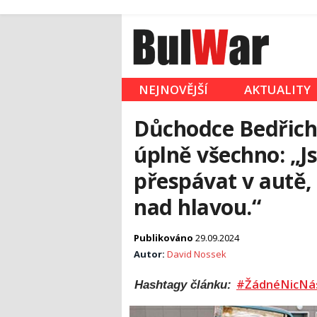
NEJNOVĚJŠÍ
AKTUALITY
Důchodce Bedřich (
úplně všechno: „
přespávat v autě,
nad hlavou.“
Publikováno
29.09.2024
Autor:
David Nossek
#ŽádnéNicNá
Hashtagy článku: