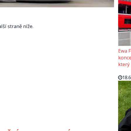
lší straně níže.
Ewa F
konce
který
18.