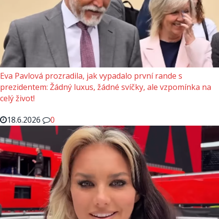
Eva Pavlová prozradila, jak vypadalo první rande s
prezidentem: Žádný luxus, žádné svíčky, ale vzpomínka na
celý život!
18.6.2026
0