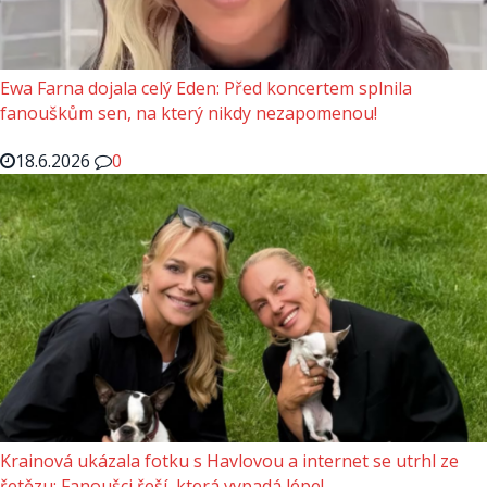
Ewa Farna dojala celý Eden: Před koncertem splnila
fanouškům sen, na který nikdy nezapomenou!
18.6.2026
0
Krainová ukázala fotku s Havlovou a internet se utrhl ze
řetězu: Fanoušci řeší, která vypadá lépe!