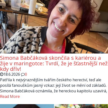
Simona Babčáková skončila s kariérou a
žije v maringotce: Tvrdí, že je šťastnější než
kdy dřív!
18.6.2026
0
Patřila k nejvýraznějším tvářím českého herectví, teď ale
posílá fanouškům jasný vzkaz: její život se mění od základů.
Simona Babčáková oznámila, že hereckou kapitolu uzavírá,
Read More