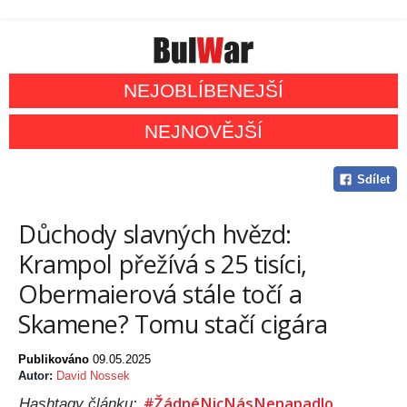
NEJOBLÍBENEJŠÍ
NEJNOVĚJŠÍ
Sdílet
Důchody slavných hvězd:
Krampol přežívá s 25 tisíci,
Obermaierová stále točí a
Skamene? Tomu stačí cigára
Publikováno
09.05.2025
Autor:
David Nossek
#ŽádnéNicNásNenapadlo
Hashtagy článku: