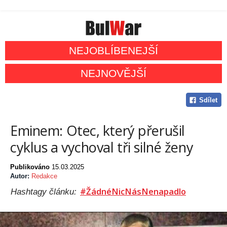
NEJOBLÍBENEJŠÍ
NEJNOVĚJŠÍ
Sdílet
Eminem: Otec, který přerušil
cyklus a vychoval tři silné ženy
Publikováno
15.03.2025
Autor:
Redakce
#ŽádnéNicNásNenapadlo
Hashtagy článku: