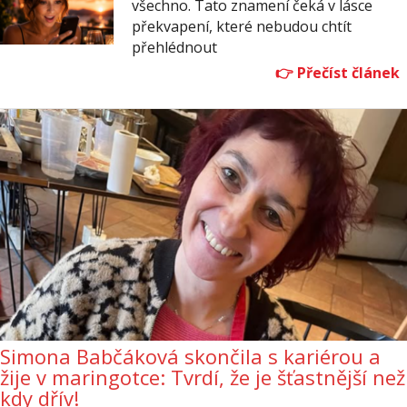
všechno. Tato znamení čeká v lásce
překvapení, které nebudou chtít
přehlédnout
Simona Babčáková skončila s kariérou a
žije v maringotce: Tvrdí, že je šťastnější než
kdy dřív!