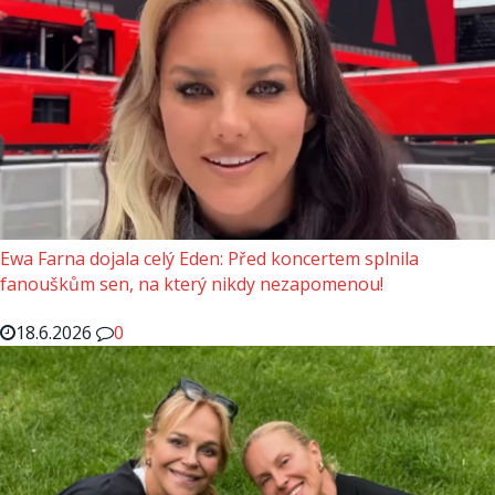
Ewa Farna dojala celý Eden: Před koncertem splnila
fanouškům sen, na který nikdy nezapomenou!
18.6.2026
0