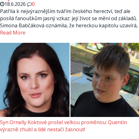
18.6.2026
0
Patřila k nejvýraznějším tvářím českého herectví, teď ale
posílá fanouškům jasný vzkaz: její život se mění od základů.
Simona Babčáková oznámila, že hereckou kapitolu uzavírá,
Read More
Syn Ornelly Koktové prošel velkou proměnou: Quentin
výrazně zhubl a lidé nestačí žasnout!