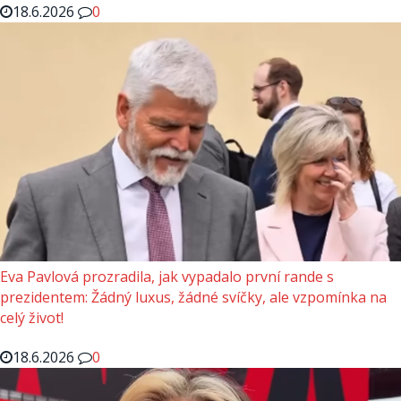
18.6.2026
0
Eva Pavlová prozradila, jak vypadalo první rande s
prezidentem: Žádný luxus, žádné svíčky, ale vzpomínka na
celý život!
18.6.2026
0