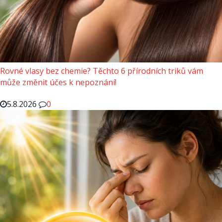
Rovné vlasy bez chemie? Těchto 6 přírodních triků vám
může změnit účes k nepoznání!
5.8.2026
0