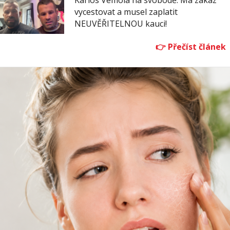
Karlos Vémola na svobodě: Má zákaz
vycestovat a musel zaplatit
NEUVĚŘITELNOU kauci!