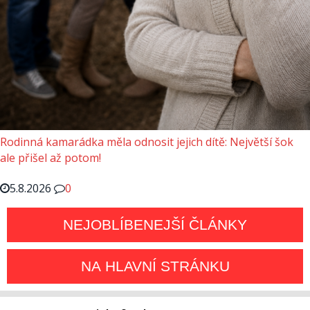
Rodinná kamarádka měla odnosit jejich dítě: Největší šok
ale přišel až potom!
5.8.2026
0
NEJOBLÍBENEJŠÍ ČLÁNKY
NA HLAVNÍ STRÁNKU