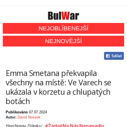
NEJOBLÍBENEJŠÍ
NEJNOVĚJŠÍ
Sdílet
Emma Smetana překvapila
všechny na místě: Ve Varech se
ukázala v korzetu a chlupatých
botách
Publikováno
07.07.2024
Autor:
David Nossek
#ŽádnéNicNásNenapadlo
Hashtagy článku: