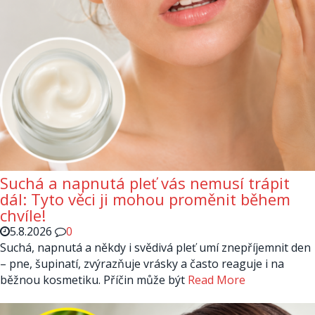
Suchá a napnutá pleť vás nemusí trápit
dál: Tyto věci ji mohou proměnit během
chvíle!
5.8.2026
0
Suchá, napnutá a někdy i svědivá pleť umí znepříjemnit den
– pne, šupinatí, zvýrazňuje vrásky a často reaguje i na
běžnou kosmetiku. Příčin může být
Read More