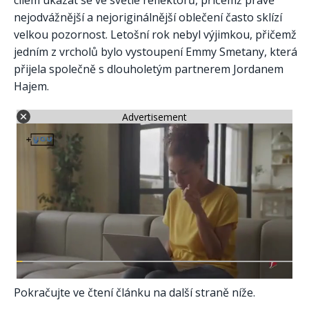
cílem ukázat se ve světle reflektorů, přičemž právě
nejodvážnější a nejoriginálnější oblečení často sklízí
velkou pozornost. Letošní rok nebyl výjimkou, přičemž
jedním z vrcholů bylo vystoupení Emmy Smetany, která
přijela společně s dlouholetým partnerem Jordanem
Hajem.
Advertisement
Pokračujte ve čtení článku na další straně níže.