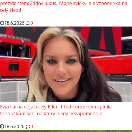
prezidentem: Žádný luxus, žádné svíčky, ale vzpomínka na
celý život!
18.6.2026
0
Ewa Farna dojala celý Eden: Před koncertem splnila
fanouškům sen, na který nikdy nezapomenou!
18.6.2026
0