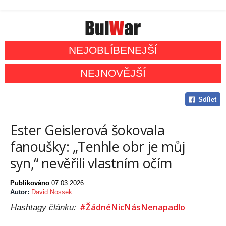
NEJOBLÍBENEJŠÍ
NEJNOVĚJŠÍ
Sdílet
Ester Geislerová šokovala
fanoušky: „Tenhle obr je můj
syn,“ nevěřili vlastním očím
Publikováno
07.03.2026
Autor:
David Nossek
#ŽádnéNicNásNenapadlo
Hashtagy článku: