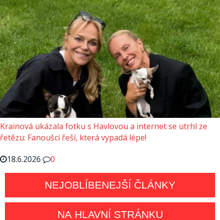
Krainová ukázala fotku s Havlovou a internet se utrhl ze
řetězu: Fanoušci řeší, která vypadá lépe!
18.6.2026
0
NEJOBLÍBENEJŠÍ ČLÁNKY
NA HLAVNÍ STRÁNKU