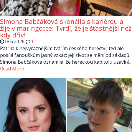
Simona Babčáková skončila s kariérou a
žije v maringotce: Tvrdí, že je šťastnější než
kdy dřív!
18.6.2026
0
Patřila k nejvýraznějším tvářím českého herectví, teď ale
posílá fanouškům jasný vzkaz: její život se mění od základů.
Simona Babčáková oznámila, že hereckou kapitolu uzavírá,
Read More