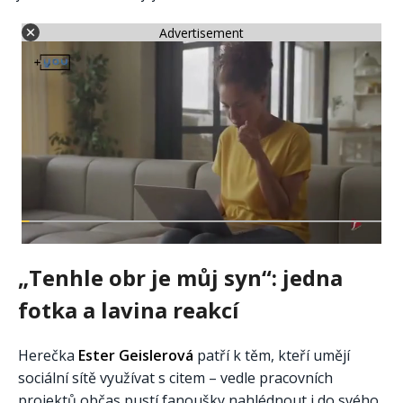
Advertisement
„Tenhle obr je můj syn“: jedna
fotka a lavina reakcí
Herečka
Ester Geislerová
patří k těm, kteří umějí
sociální sítě využívat s citem – vedle pracovních
projektů občas pustí fanoušky nahlédnout i do svého