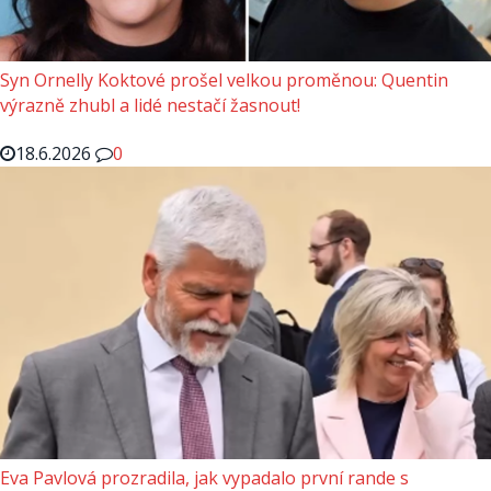
Syn Ornelly Koktové prošel velkou proměnou: Quentin
výrazně zhubl a lidé nestačí žasnout!
18.6.2026
0
Eva Pavlová prozradila, jak vypadalo první rande s