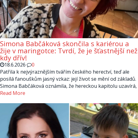
Simona Babčáková skončila s kariérou a
žije v maringotce: Tvrdí, že je šťastnější než
kdy dřív!
18.6.2026
0
Patřila k nejvýraznějším tvářím českého herectví, teď ale
posílá fanouškům jasný vzkaz: její život se mění od základů.
Simona Babčáková oznámila, že hereckou kapitolu uzavírá,
Read More