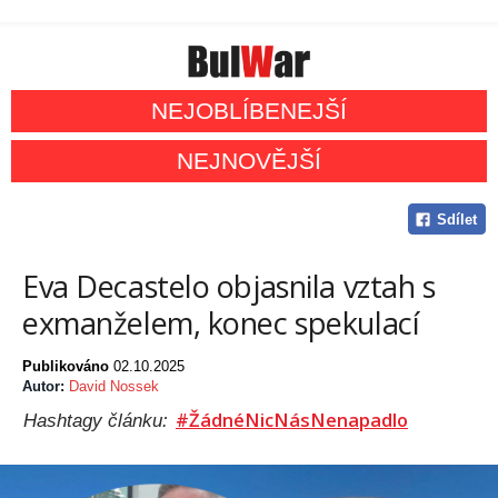
NEJOBLÍBENEJŠÍ
NEJNOVĚJŠÍ
Sdílet
Eva Decastelo objasnila vztah s
exmanželem, konec spekulací
Publikováno
02.10.2025
Autor:
David Nossek
#ŽádnéNicNásNenapadlo
Hashtagy článku: