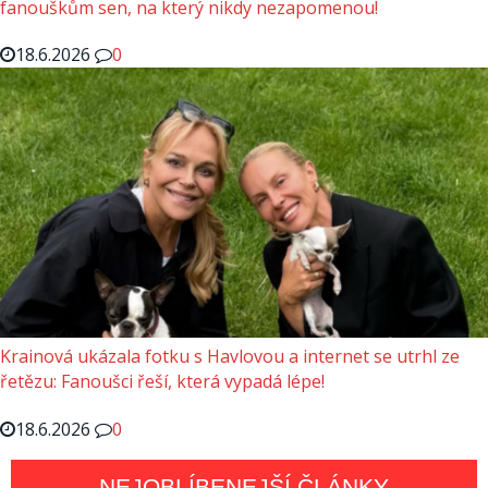
fanouškům sen, na který nikdy nezapomenou!
18.6.2026
0
Krainová ukázala fotku s Havlovou a internet se utrhl ze
řetězu: Fanoušci řeší, která vypadá lépe!
18.6.2026
0
NEJOBLÍBENEJŠÍ ČLÁNKY