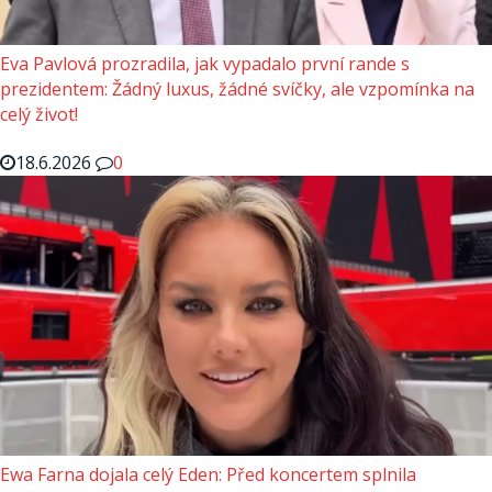
Eva Pavlová prozradila, jak vypadalo první rande s
prezidentem: Žádný luxus, žádné svíčky, ale vzpomínka na
celý život!
18.6.2026
0
Ewa Farna dojala celý Eden: Před koncertem splnila