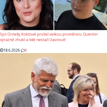
Syn Ornelly Koktové prošel velkou proměnou: Quentin
výrazně zhubl a lidé nestačí žasnout!
18.6.2026
0