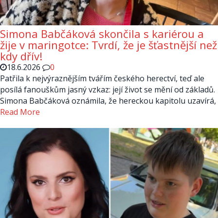
Simona Babčáková skončila s kariérou a
žije v maringotce: Tvrdí, že je šťastnější než
kdy dřív!
18.6.2026
0
Patřila k nejvýraznějším tvářím českého herectví, teď ale
posílá fanouškům jasný vzkaz: její život se mění od základů.
Simona Babčáková oznámila, že hereckou kapitolu uzavírá,
Read More