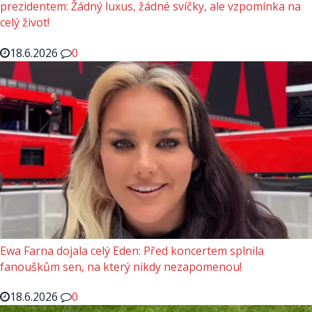
prezidentem: Žádný luxus, žádné svíčky, ale vzpomínka na
celý život!
18.6.2026
0
Ewa Farna dojala celý Eden: Před koncertem splnila
fanouškům sen, na který nikdy nezapomenou!
18.6.2026
0