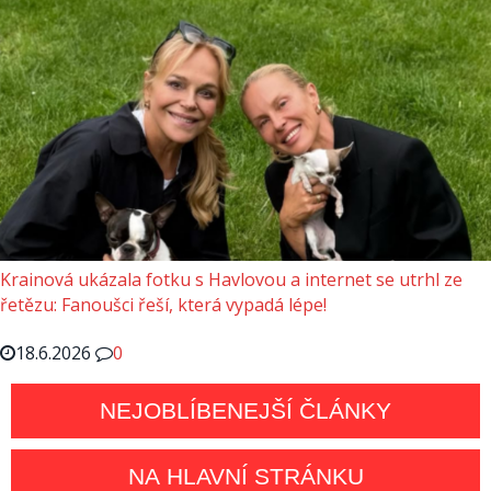
Krainová ukázala fotku s Havlovou a internet se utrhl ze
řetězu: Fanoušci řeší, která vypadá lépe!
18.6.2026
0
NEJOBLÍBENEJŠÍ ČLÁNKY
NA HLAVNÍ STRÁNKU