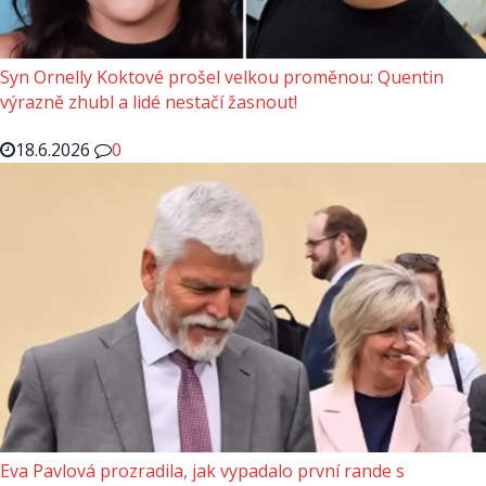
Syn Ornelly Koktové prošel velkou proměnou: Quentin
výrazně zhubl a lidé nestačí žasnout!
18.6.2026
0
Eva Pavlová prozradila, jak vypadalo první rande s