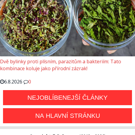
Dvě bylinky proti plísním, parazitům a bakteriím: Tato
kombinace koluje jako přírodní zázrak!
6.8.2026
0
NEJOBLÍBENEJŠÍ ČLÁNKY
NA HLAVNÍ STRÁNKU