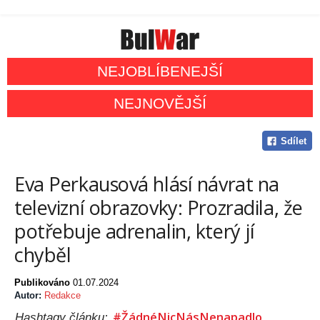
NEJOBLÍBENEJŠÍ
NEJNOVĚJŠÍ
Sdílet
Eva Perkausová hlásí návrat na
televizní obrazovky: Prozradila, že
potřebuje adrenalin, který jí
chyběl
Publikováno
01.07.2024
Autor:
Redakce
#ŽádnéNicNásNenapadlo
Hashtagy článku: