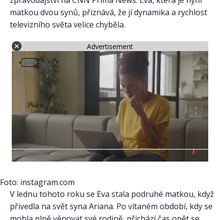
zpravodajství na CNN Prima News. Eva, která je nyní
matkou dvou synů, přiznává, že jí dynamika a rychlost
televizního světa velice chyběla.
Advertisement
Foto: instagram.com
V lednu tohoto roku se Eva stala podruhé matkou, když
přivedla na svět syna Ariana. Po vítaném období, kdy se
mohla plně věnovat své rodině, přichází čas opět se