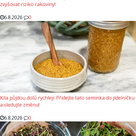
zvyšovat riziko rakoviny!
6.8.2026
0
Kila půjdou dolů rychleji: Přidejte tato semínka do jídelníčku
a sledujte změnu!
6.8.2026
0