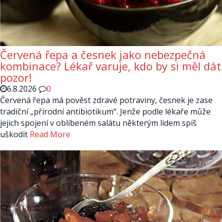
Červená řepa a česnek jako nebezpečná
kombinace? Lékař varuje, kdo by si měl dát
pozor!
6.8.2026
0
Červená řepa má pověst zdravé potraviny, česnek je zase
tradiční „přírodní antibiotikum“. Jenže podle lékaře může
jejich spojení v oblíbeném salátu některým lidem spíš
uškodit
Read More