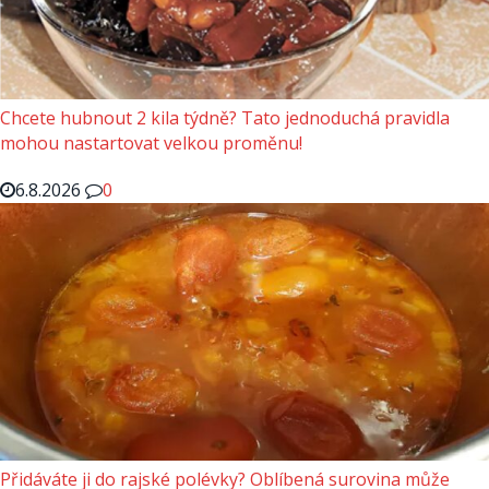
Chcete hubnout 2 kila týdně? Tato jednoduchá pravidla
mohou nastartovat velkou proměnu!
6.8.2026
0
Přidáváte ji do rajské polévky? Oblíbená surovina může