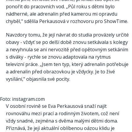
ponořit do pracovních vod. „Půl roku s dětmi bylo
nádherné, ale adrenalin před kamerou mi opravdu
chyběl," sdělila Perkausová v rozhovoru pro ShowTime.
Navzdory tomu, že její návrat do studia provázely určité
obavy - vždyť se po delší době znovu setkávala s kolegy
a nevyhnula se ani nervozitě před opětovným setkáním
s diváky - rychle se znovu adaptovala na rytmus
televizní práce. „Jsem ten typ, který adrenalin potřebuje
a adrenalin před obrazovkou je vždycky. Je to živé
vysílání," objasnila své pocity.
Foto: instagram.com
V osobní rovině se Eva Perkausová snaží najít
rovnováhu mezi prací a rodinným životem, což není
vždy snadné, zejména s dvěma malými dětmi doma.
Přiznává, že její aktuální oblíbenou oázou klidu je