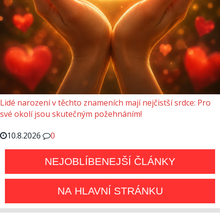
Lidé narození v těchto znameních mají nejčistší srdce: Pro
své okolí jsou skutečným požehnáním!
10.8.2026
0
NEJOBLÍBENEJŠÍ ČLÁNKY
NA HLAVNÍ STRÁNKU