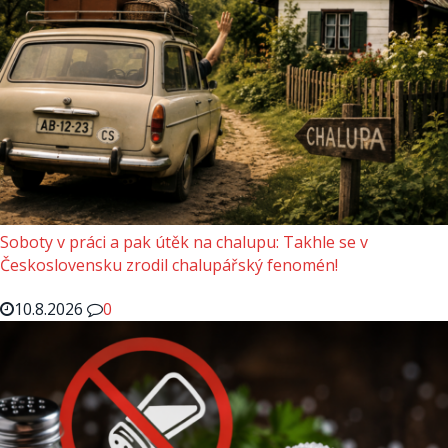
Soboty v práci a pak útěk na chalupu: Takhle se v
Československu zrodil chalupářský fenomén!
10.8.2026
0