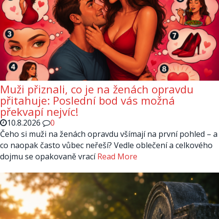
Muži přiznali, co je na ženách opravdu
přitahuje: Poslední bod vás možná
překvapí nejvíc!
10.8.2026
0
Čeho si muži na ženách opravdu všímají na první pohled – a
co naopak často vůbec neřeší? Vedle oblečení a celkového
dojmu se opakovaně vrací
Read More