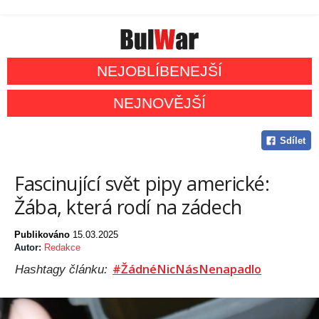
NEJOBLÍBENEJŠÍ
NEJNOVĚJŠÍ
Sdílet
Fascinující svět pipy americké:
Žába, která rodí na zádech
Publikováno
15.03.2025
Autor:
Redakce
#ŽádnéNicNásNenapadlo
Hashtagy článku: