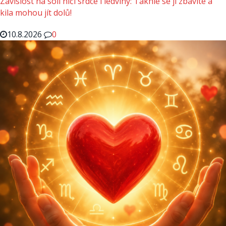
Závislost na soli ničí srdce i ledviny: Takhle se jí zbavíte a
kila mohou jít dolů!
10.8.2026
0