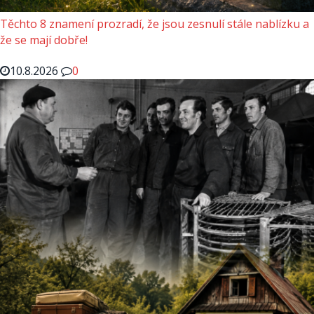
Těchto 8 znamení prozradí, že jsou zesnulí stále nablízku a
že se mají dobře!
10.8.2026
0