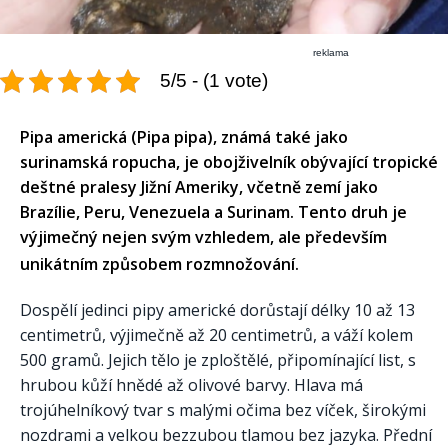
reklama
5/5 - (1 vote)
Pipa americká (Pipa pipa), známá také jako
surinamská ropucha, je obojživelník obývající tropické
deštné pralesy Jižní Ameriky, včetně zemí jako
Brazílie, Peru, Venezuela a Surinam. Tento druh je
výjimečný nejen svým vzhledem, ale především
unikátním způsobem rozmnožování.​
Dospělí jedinci pipy americké dorůstají délky 10 až 13
centimetrů, výjimečně až 20 centimetrů, a váží kolem
500 gramů. Jejich tělo je zploštělé, připomínající list, s
hrubou kůží hnědé až olivové barvy. Hlava má
trojúhelníkový tvar s malými očima bez víček, širokými
nozdrami a velkou bezzubou tlamou bez jazyka. Přední