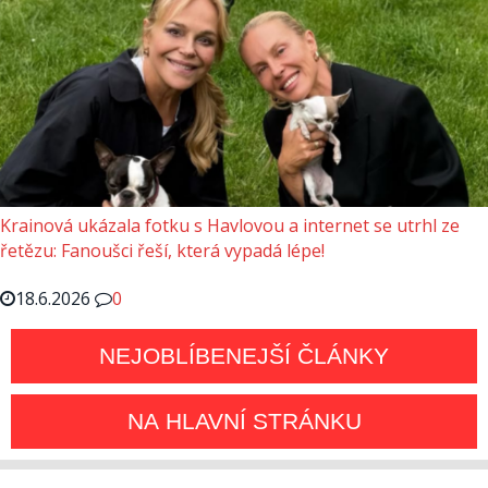
Krainová ukázala fotku s Havlovou a internet se utrhl ze
řetězu: Fanoušci řeší, která vypadá lépe!
18.6.2026
0
NEJOBLÍBENEJŠÍ ČLÁNKY
NA HLAVNÍ STRÁNKU