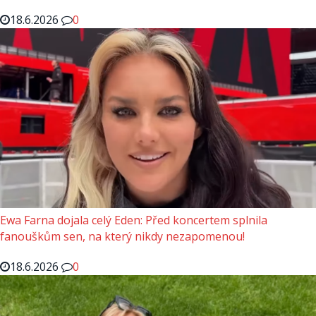
18.6.2026
0
Ewa Farna dojala celý Eden: Před koncertem splnila
fanouškům sen, na který nikdy nezapomenou!
18.6.2026
0