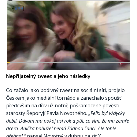
Nepřijatelný tweet a jeho následky
Co začalo jako podivný tweet na sociální síti, projelo
Českem jako mediální tornádo a zanechalo spoušť
především na dřív už notně pošramocené pověsti
starosty Řeporyjí Pavla Novotného.
„Felix byl vždycky
debil. Dávám mu pokoj asi rok a půl, co vím, že mu zemře
dcera. Anička bohužel nemá žádnou šanci. Ale tohle
přehnal,“
napsal Novotný v dubnu na síť X.