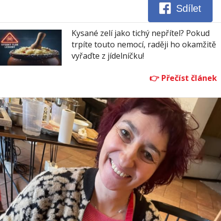
Sdílet
Kysané zelí jako tichý nepřítel? Pokud
trpíte touto nemocí, raději ho okamžitě
vyřaďte z jídelníčku!