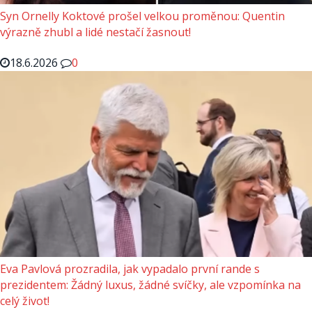
Syn Ornelly Koktové prošel velkou proměnou: Quentin
výrazně zhubl a lidé nestačí žasnout!
18.6.2026
0
Eva Pavlová prozradila, jak vypadalo první rande s
prezidentem: Žádný luxus, žádné svíčky, ale vzpomínka na
celý život!