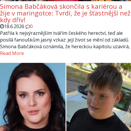
Simona Babčáková skončila s kariérou a
žije v maringotce: Tvrdí, že je šťastnější než
kdy dřív!
18.6.2026
0
Patřila k nejvýraznějším tvářím českého herectví, teď ale
posílá fanouškům jasný vzkaz: její život se mění od základů.
Simona Babčáková oznámila, že hereckou kapitolu uzavírá,
Read More