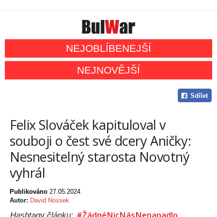
NEJOBLÍBENEJŠÍ
NEJNOVĚJŠÍ
Sdílet
Felix Slováček kapituloval v
souboji o čest své dcery Aničky:
Nesnesitelný starosta Novotný
vyhrál
Publikováno
27.05.2024
Autor:
David Nossek
#ŽádnéNicNásNenapadlo
Hashtagy článku: