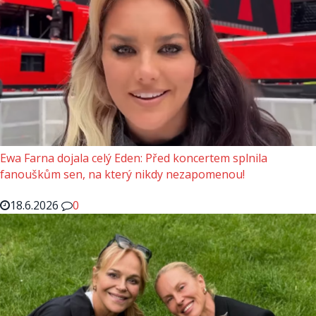
Ewa Farna dojala celý Eden: Před koncertem splnila
fanouškům sen, na který nikdy nezapomenou!
18.6.2026
0