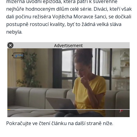
mizerná úvodní epizoda, která patří k suverénně
nejhůře hodnoceným dílům celé série. Diváci, kteří však
dali počinu režiséra Vojtěcha Moravce šanci, se dočkali
postupně rostoucí kvality, byť to žádná velká sláva
nebyla.
Advertisement
Pokračujte ve čtení článku na další straně níže.