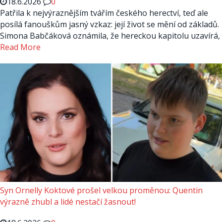
18.6.2026
0
Patřila k nejvýraznějším tvářím českého herectví, teď ale
posílá fanouškům jasný vzkaz: její život se mění od základů.
Simona Babčáková oznámila, že hereckou kapitolu uzavírá,
Read More
Syn Ornelly Koktové prošel velkou proměnou: Quentin
výrazně zhubl a lidé nestačí žasnout!