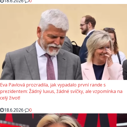
18.6.2026
0
Eva Pavlová prozradila, jak vypadalo první rande s
prezidentem: Žádný luxus, žádné svíčky, ale vzpomínka na
celý život!
18.6.2026
0