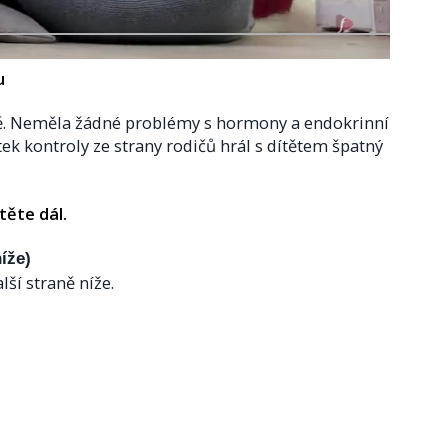
u
ítě. Neměla žádné problémy s hormony a endokrinní
ek kontroly ze strany rodičů hrál s dítětem špatný
těte dál.
íže)
lší straně níže.