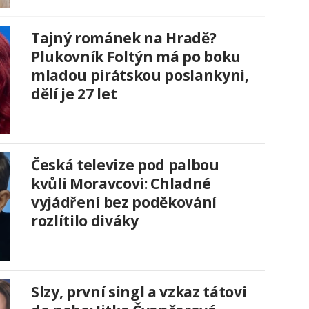
Tajný románek na Hradě?
Plukovník Foltýn má po boku
mladou pirátskou poslankyni,
dělí je 27 let
Česká televize pod palbou
kvůli Moravcovi: Chladné
vyjádření bez poděkování
rozlítilo diváky
Slzy, první singl a vzkaz tátovi