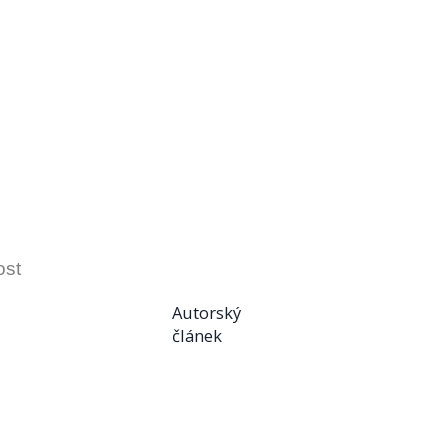
ost
Autorský
článek