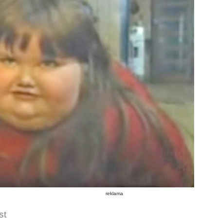
reklama
st