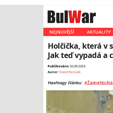
NEJNOVĚJŠÍ
AKTUALITY
Holčička, která v 
Jak teď vypadá a c
Publikováno
30.09.2024
Autor:
David Nossek
#ŽádnéNicNá
Hashtagy článku: