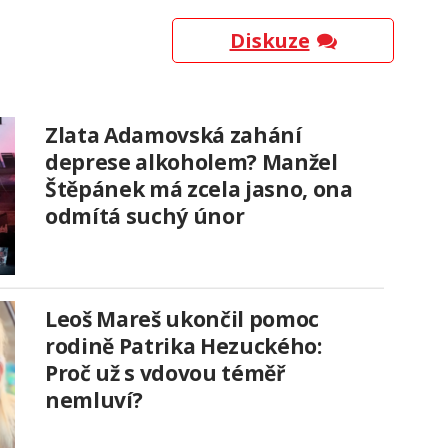
Diskuze
Zlata Adamovská zahání
deprese alkoholem? Manžel
Štěpánek má zcela jasno, ona
odmítá suchý únor
Leoš Mareš ukončil pomoc
rodině Patrika Hezuckého:
Proč už s vdovou téměř
nemluví?