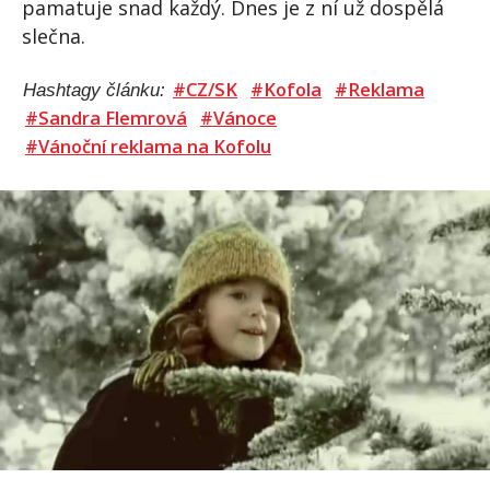
pamatuje snad každý. Dnes je z ní už dospělá
slečna.
#CZ/SK
#Kofola
#Reklama
Hashtagy článku:
#Sandra Flemrová
#Vánoce
#Vánoční reklama na Kofolu