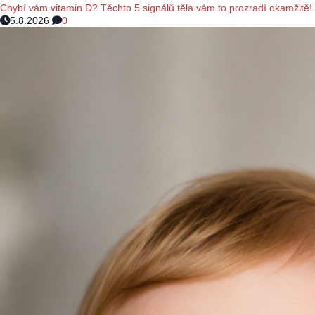
Chybí vám vitamin D? Těchto 5 signálů těla vám to prozradí okamžitě!
5.8.2026
0