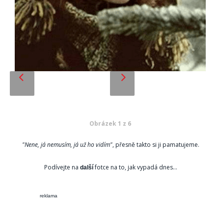
Obrázek 1 z 6
"Nene, já nemusím, já už ho vidím"
, přesně takto si ji pamatujeme.
Podívejte na
fotce na to, jak vypadá dnes...
další
reklama