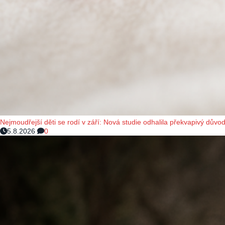
Nejmoudřejší děti se rodí v září: Nová studie odhalila překvapivý důvod
5.8.2026
0