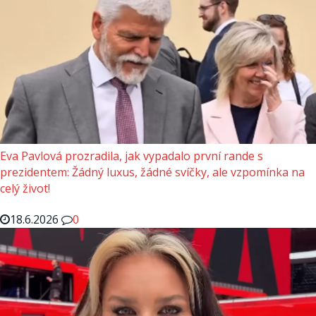
Eva Pavlová prozradila, jak vypadalo první rande s
prezidentem: Žádný luxus, žádné svíčky, ale vzpomínka na
celý život!
18.6.2026
0