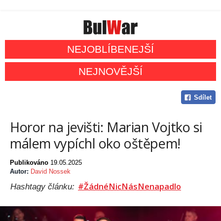
NEJOBLÍBENEJŠÍ
NEJNOVĚJŠÍ
Sdílet
Horor na jevišti: Marian Vojtko si
málem vypíchl oko oštěpem!
Publikováno
19.05.2025
Autor:
David Nossek
#ŽádnéNicNásNenapadlo
Hashtagy článku: