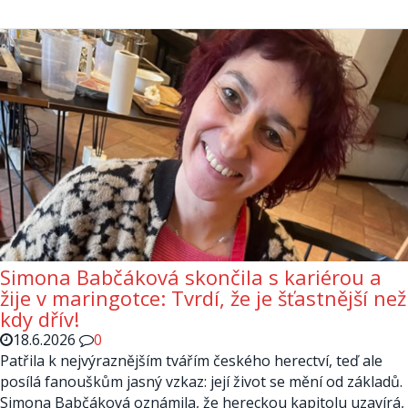
Simona Babčáková skončila s kariérou a
žije v maringotce: Tvrdí, že je šťastnější než
kdy dřív!
18.6.2026
0
Patřila k nejvýraznějším tvářím českého herectví, teď ale
posílá fanouškům jasný vzkaz: její život se mění od základů.
Simona Babčáková oznámila, že hereckou kapitolu uzavírá,