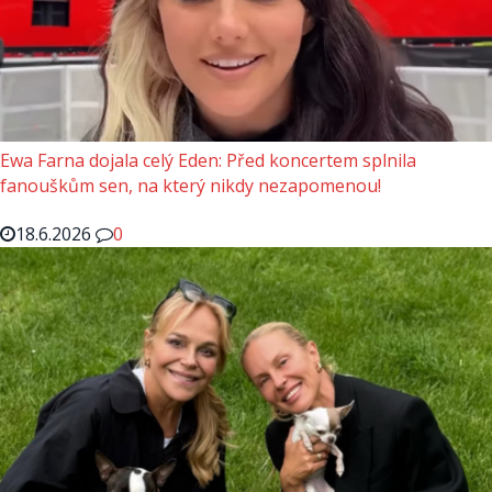
Ewa Farna dojala celý Eden: Před koncertem splnila
fanouškům sen, na který nikdy nezapomenou!
18.6.2026
0