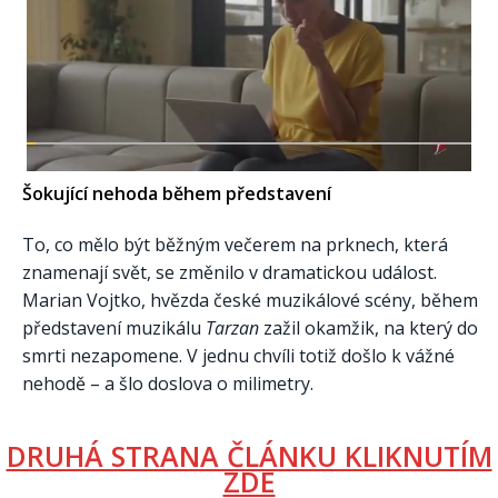
Šokující nehoda během představení
To, co mělo být běžným večerem na prknech, která
znamenají svět, se změnilo v dramatickou událost.
Marian Vojtko, hvězda české muzikálové scény, během
představení muzikálu
Tarzan
zažil okamžik, na který do
smrti nezapomene. V jednu chvíli totiž došlo k vážné
nehodě – a šlo doslova o milimetry.
DRUHÁ STRANA ČLÁNKU KLIKNUTÍM
ZDE