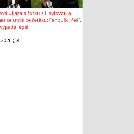
ová ukázala fotku s Havlovou a
et se utrhl ze řetězu: Fanoušci řeší,
 vypadá lépe!
6.2026
0