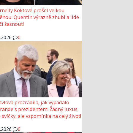
rnelly Koktové prošel velkou
nou: Quentin výrazně zhubl a lidé
čí žasnout!
6.2026
0
avlová prozradila, jak vypadalo
 rande s prezidentem: Žádný luxus,
 svíčky, ale vzpomínka na celý život!
6.2026
0