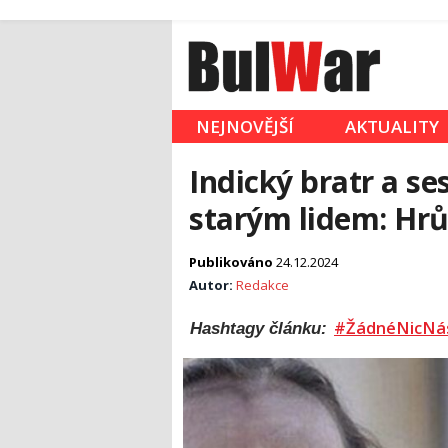
NEJNOVĚJŠÍ
AKTUALITY
Indický bratr a s
starým lidem: Hr
Publikováno
24.12.2024
Autor:
Redakce
#ŽádnéNicNá
Hashtagy článku: