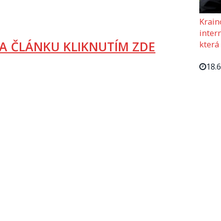
Krain
intern
A ČLÁNKU KLIKNUTÍM ZDE
která
18.