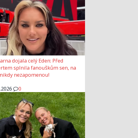
arna dojala celý Eden: Před
rtem splnila fanouškům sen, na
 nikdy nezapomenou!
6.2026
0