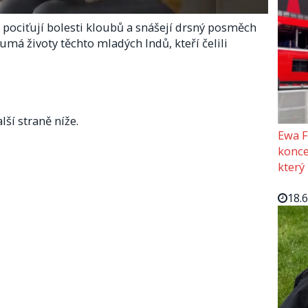
 pociťují bolesti kloubů a snášejí drsný posměch
umá životy těchto mladých Indů, kteří čelili
lší straně níže.
Ewa F
konce
který
18.