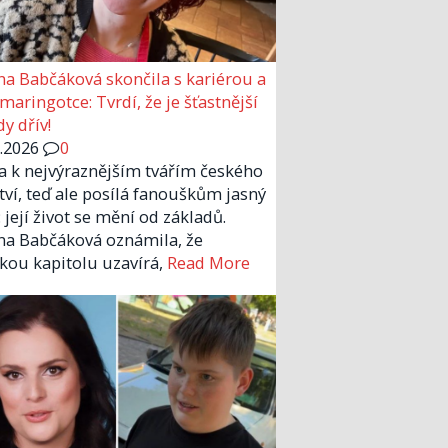
a Babčáková skončila s kariérou a
 maringotce: Tvrdí, že je šťastnější
y dřív!
6.2026
0
la k nejvýraznějším tvářím českého
tví, teď ale posílá fanouškům jasný
 její život se mění od základů.
a Babčáková oznámila, že
kou kapitolu uzavírá,
Read More