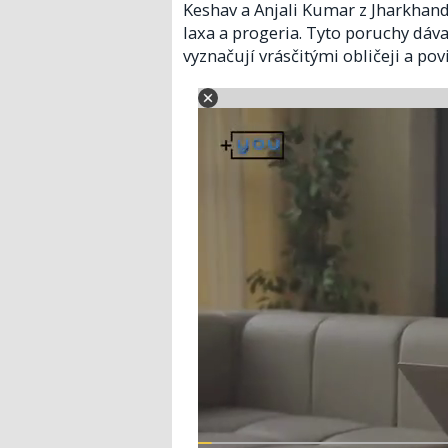
Keshav a Anjali Kumar z Jharkhandu
laxa a progeria. Tyto poruchy dávaj
vyznačují vrásčitými obličeji a pov