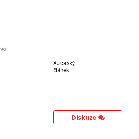
ost
Autorský
článek
Diskuze