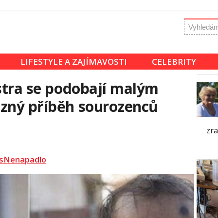
LIFESTYLE A ZAJÍMAVOSTI
CELEBRITY
estra se podobají malým
ůzný příběh sourozenců
zra
sNenapadlo