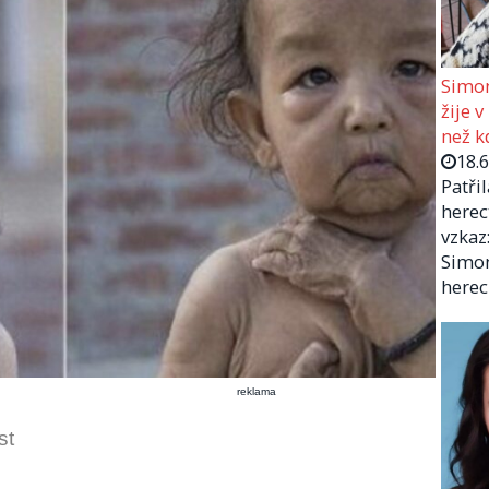
Simon
žije v
než kd
18.
Patři
herec
vzkaz:
Simon
herec
reklama
st