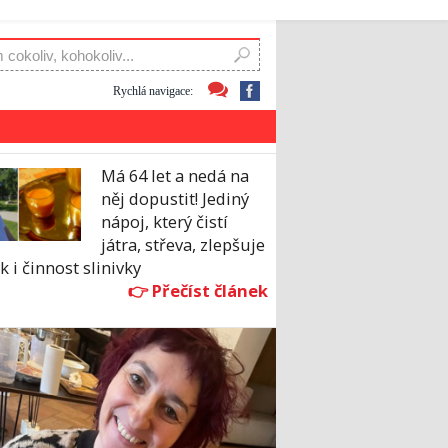
Rychlá navigace:
Má 64 let a nedá na
něj dopustit! Jediný
nápoj, který čistí
játra, střeva, zlepšuje
k i činnost slinivky