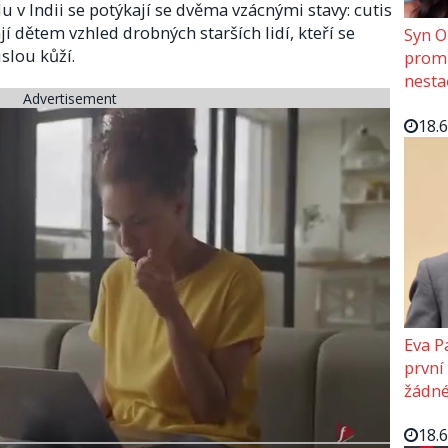
 v Indii se potýkají se dvěma vzácnými stavy: cutis
í dětem vzhled drobných starších lidí, kteří se
Syn O
islou kůží.
promě
nesta
Advertisement
18.
Eva P
první
žádné
18.