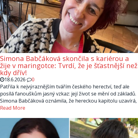
Simona Babčáková skončila s kariérou a
žije v maringotce: Tvrdí, že je šťastnější než
kdy dřív!
18.6.2026
0
Patřila k nejvýraznějším tvářím českého herectví, teď ale
posílá fanouškům jasný vzkaz: její život se mění od základů.
Simona Babčáková oznámila, že hereckou kapitolu uzavírá,
Read More