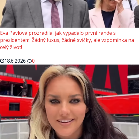
Eva Pavlová prozradila, jak vypadalo první rande s
prezidentem: Žádný luxus, žádné svíčky, ale vzpomínka na
celý život!
18.6.2026
0