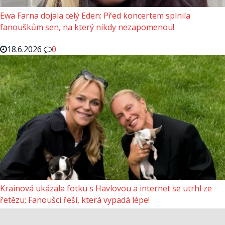
Ewa Farna dojala celý Eden: Před koncertem splnila
fanouškům sen, na který nikdy nezapomenou!
18.6.2026
0
Krainová ukázala fotku s Havlovou a internet se utrhl ze
řetězu: Fanoušci řeší, která vypadá lépe!
18.6.2026
0