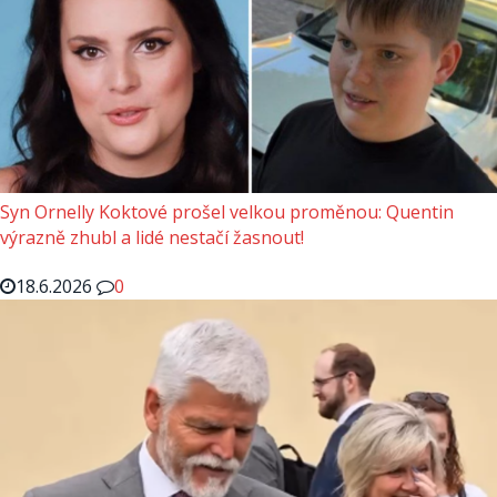
Syn Ornelly Koktové prošel velkou proměnou: Quentin
výrazně zhubl a lidé nestačí žasnout!
18.6.2026
0