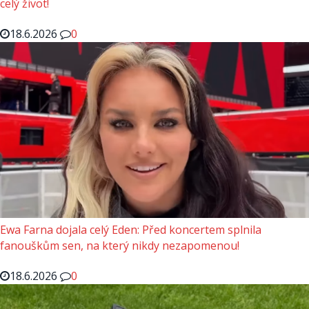
celý život!
18.6.2026
0
Ewa Farna dojala celý Eden: Před koncertem splnila
fanouškům sen, na který nikdy nezapomenou!
18.6.2026
0