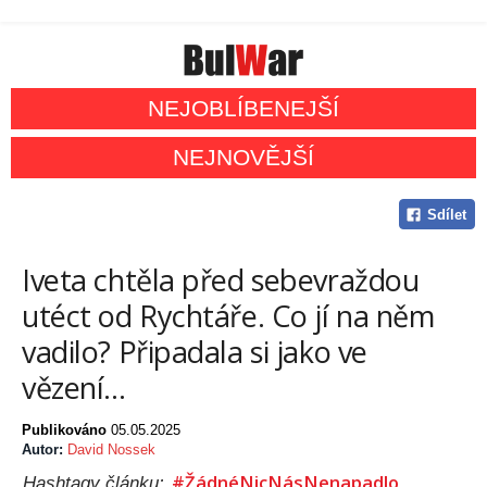
NEJOBLÍBENEJŠÍ
NEJNOVĚJŠÍ
Sdílet
Iveta chtěla před sebevraždou
utéct od Rychtáře. Co jí na něm
vadilo? Připadala si jako ve
vězení…
Publikováno
05.05.2025
Autor:
David Nossek
#ŽádnéNicNásNenapadlo
Hashtagy článku: