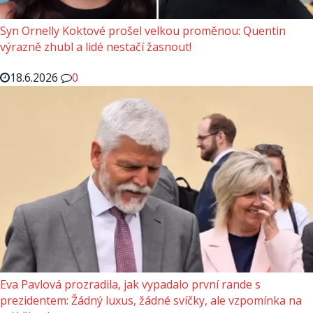
Syn Ornelly Koktové prošel velkou proměnou: Quentin
výrazně zhubl a lidé nestačí žasnout!
18.6.2026
0
Eva Pavlová prozradila, jak vypadalo první rande s
prezidentem: Žádný luxus, žádné svíčky, ale vzpomínka na