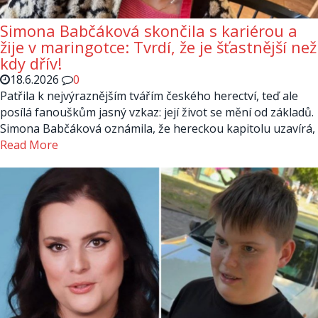
Simona Babčáková skončila s kariérou a
žije v maringotce: Tvrdí, že je šťastnější než
kdy dřív!
18.6.2026
0
Patřila k nejvýraznějším tvářím českého herectví, teď ale
posílá fanouškům jasný vzkaz: její život se mění od základů.
Simona Babčáková oznámila, že hereckou kapitolu uzavírá,
Read More