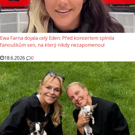
Ewa Farna dojala celý Eden: Před koncertem splnila
fanouškům sen, na který nikdy nezapomenou!
18.6.2026
0