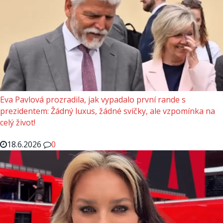
Eva Pavlová prozradila, jak vypadalo první rande s
prezidentem: Žádný luxus, žádné svíčky, ale vzpomínka na
celý život!
18.6.2026
0