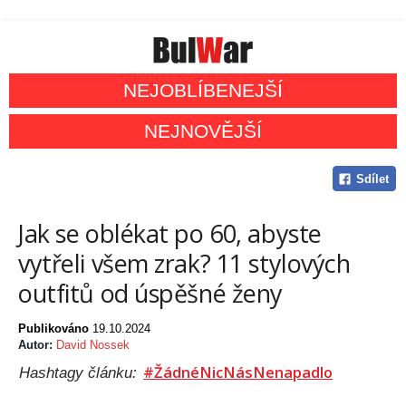
NEJOBLÍBENEJŠÍ
NEJNOVĚJŠÍ
Sdílet
Jak se oblékat po 60, abyste
vytřeli všem zrak? 11 stylových
outfitů od úspěšné ženy
Publikováno
19.10.2024
Autor:
David Nossek
#ŽádnéNicNásNenapadlo
Hashtagy článku: