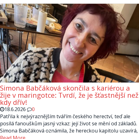
Simona Babčáková skončila s kariérou a
žije v maringotce: Tvrdí, že je šťastnější než
kdy dřív!
18.6.2026
0
Patřila k nejvýraznějším tvářím českého herectví, teď ale
posílá fanouškům jasný vzkaz: její život se mění od základů.
Simona Babčáková oznámila, že hereckou kapitolu uzavírá,
Read More