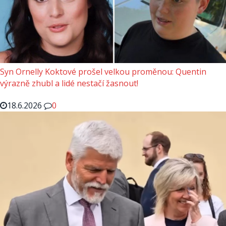
Syn Ornelly Koktové prošel velkou proměnou: Quentin
výrazně zhubl a lidé nestačí žasnout!
18.6.2026
0