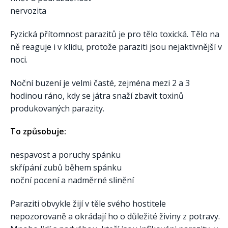
nervozita
Fyzická přítomnost parazitů je pro tělo toxická. Tělo na
ně reaguje i v klidu, protože paraziti jsou nejaktivnější v
noci.
Noční buzení je velmi časté, zejména mezi 2 a 3
hodinou ráno, kdy se játra snaží zbavit toxinů
produkovaných parazity.
To způsobuje:
nespavost a poruchy spánku
skřípání zubů během spánku
noční pocení a nadměrné slinění
Paraziti obvykle žijí v těle svého hostitele
nepozorovaně a okrádají ho o důležité živiny z potravy.