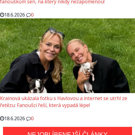
fanouškům sen, na který nikdy nezapomenou!
18.6.2026
0
Krainová ukázala fotku s Havlovou a internet se utrhl ze
řetězu: Fanoušci řeší, která vypadá lépe!
18.6.2026
0
NEJOBLÍBENEJŠÍ ČLÁNKY