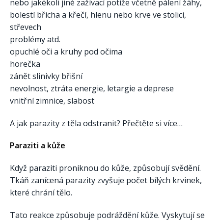
nebo jakékoli jiné zažívací potíže včetně pálení žáhy,
bolestí břicha a křečí, hlenu nebo krve ve stolici,
střevech
problémy atd.
opuchlé oči a kruhy pod očima
horečka
zánět slinivky břišní
nevolnost, ztráta energie, letargie a deprese
vnitřní zimnice, slabost
A jak parazity z těla odstranit? Přečtěte si více…
Paraziti a kůže
Když paraziti proniknou do kůže, způsobují svědění.
Tkáň zanícená parazity zvyšuje počet bílých krvinek,
které chrání tělo.
Tato reakce způsobuje podráždění kůže. Vyskytují se