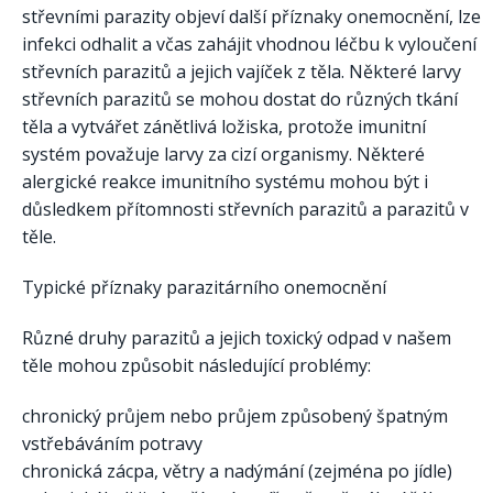
střevními parazity objeví další příznaky onemocnění, lze
infekci odhalit a včas zahájit vhodnou léčbu k vyloučení
střevních parazitů a jejich vajíček z těla. Některé larvy
střevních parazitů se mohou dostat do různých tkání
těla a vytvářet zánětlivá ložiska, protože imunitní
systém považuje larvy za cizí organismy. Některé
alergické reakce imunitního systému mohou být i
důsledkem přítomnosti střevních parazitů a parazitů v
těle.
Typické příznaky parazitárního onemocnění
Různé druhy parazitů a jejich toxický odpad v našem
těle mohou způsobit následující problémy:
chronický průjem nebo průjem způsobený špatným
vstřebáváním potravy
chronická zácpa, větry a nadýmání (zejména po jídle)