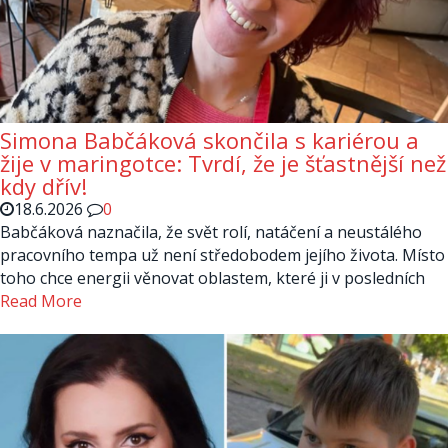
Simona Babčáková skončila s kariérou a
žije v maringotce: Tvrdí, že je šťastnější než
kdy dřív!
18.6.2026
0
Babčáková naznačila, že svět rolí, natáčení a neustálého
pracovního tempa už není středobodem jejího života. Místo
toho chce energii věnovat oblastem, které ji v posledních
Read More