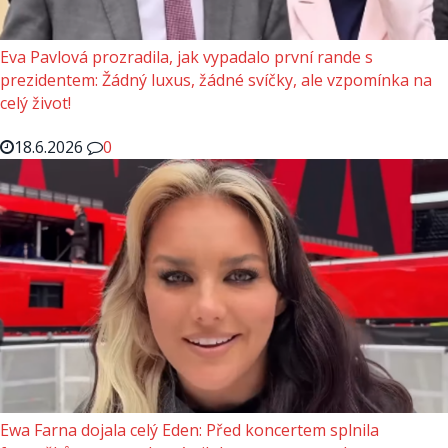
Eva Pavlová prozradila, jak vypadalo první rande s
prezidentem: Žádný luxus, žádné svíčky, ale vzpomínka na
celý život!
18.6.2026
0
Ewa Farna dojala celý Eden: Před koncertem splnila