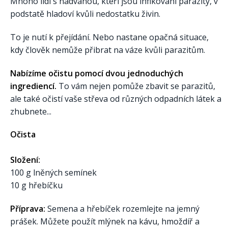
Mnoho lidí s nadváhou, kteří jsou infikováni parazity, v
podstatě hladoví kvůli nedostatku živin.
To je nutí k přejídání. Nebo nastane opačná situace,
kdy člověk nemůže přibrat na váze kvůli parazitům.
Nabízíme očistu pomocí dvou jednoduchých
ingrediencí.
To vám nejen pomůže zbavit se parazitů,
ale také očistí vaše střeva od různých odpadních látek a
zhubnete...
Očista
Složení:
100 g lněných semínek
10 g hřebíčku
Příprava:
Semena a hřebíček rozemlejte na jemný
prášek. Můžete použít mlýnek na kávu, hmoždíř a