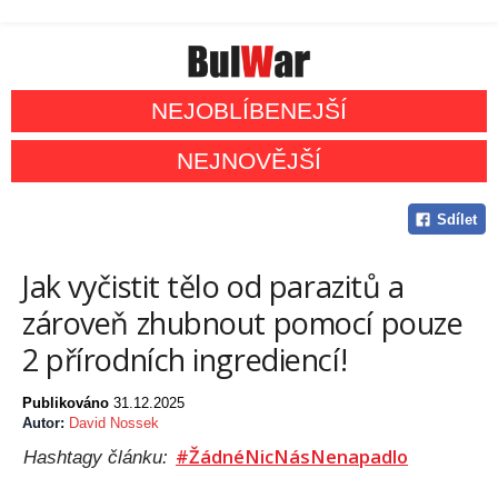
NEJOBLÍBENEJŠÍ
NEJNOVĚJŠÍ
Sdílet
Jak vyčistit tělo od parazitů a
zároveň zhubnout pomocí pouze
2 přírodních ingrediencí!
Publikováno
31.12.2025
Autor:
David Nossek
#ŽádnéNicNásNenapadlo
Hashtagy článku: