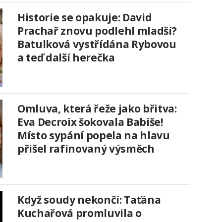
Historie se opakuje: David
Prachař znovu podlehl mladší?
Batulková vystřídána Rybovou
a teď další herečka
Omluva, která řeže jako břitva:
Eva Decroix šokovala Babiše!
Místo sypání popela na hlavu
přišel rafinovaný výsměch
Když soudy nekončí: Taťána
Kuchařová promluvila o