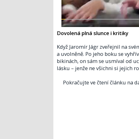
Dovolená plná slunce i kritiky
Když Jaromír Jágr zveřejnil na sv
a uvolněně. Po jeho boku se vyhř
bikinách, on sám se usmíval od uch
lásku – jenže ne všichni si jejich 
Pokračujte ve čtení článku na da