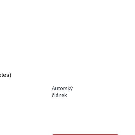
otes)
Autorský
článek