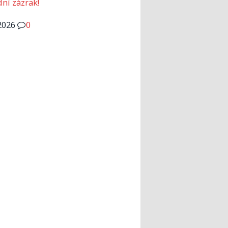
dní zázrak!
2026
0