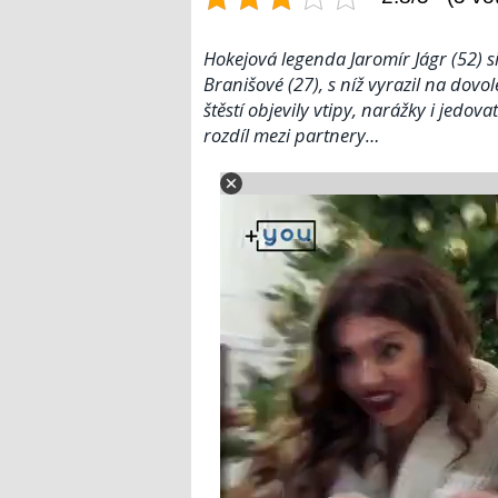
Hokejová legenda Jaromír Jágr (52) 
Branišové (27), s níž vyrazil na dovo
štěstí objevily vtipy, narážky i jedo
rozdíl mezi partnery…