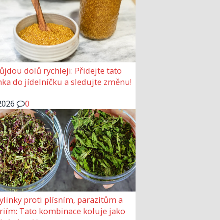
ůjdou dolů rychleji: Přidejte tato
ka do jídelníčku a sledujte změnu!
2026
0
ylinky proti plísním, parazitům a
riím: Tato kombinace koluje jako