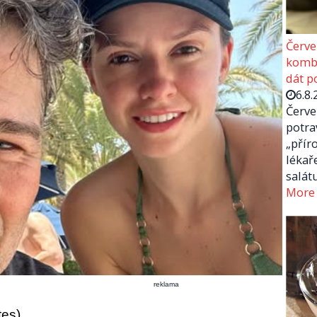
Červe
kombi
dát p
6.8.
Červe
potra
„přír
lékař
salát
More
reklama
tes)