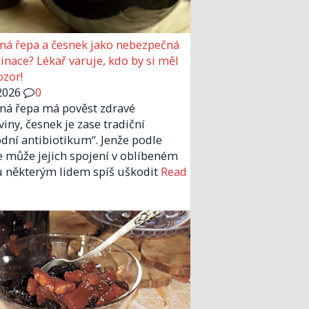
ná řepa a česnek jako nebezpečná
nace? Lékař varuje, kdo by si měl
ozor!
2026
0
ná řepa má pověst zdravé
viny, česnek je zase tradiční
odní antibiotikum“. Jenže podle
e může jejich spojení v oblíbeném
u některým lidem spíš uškodit
Read