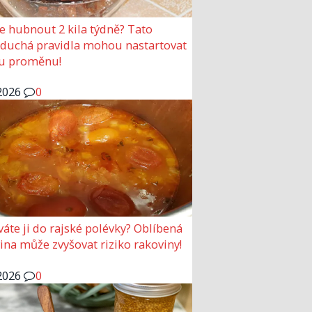
e hubnout 2 kila týdně? Tato
duchá pravidla mohou nastartovat
u proměnu!
2026
0
váte ji do rajské polévky? Oblíbená
ina může zvyšovat riziko rakoviny!
2026
0