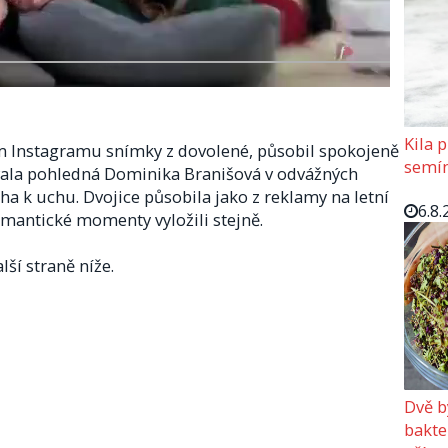
Kila p
ém Instagramu snímky z dovolené, působil spokojeně
semín
ívala pohledná Dominika Branišová v odvážných
a k uchu. Dvojice působila jako z reklamy na letní
6.8.
romantické momenty vyložili stejně.
lší straně níže.
Dvě b
bakte