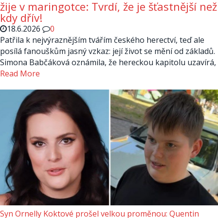
žije v maringotce: Tvrdí, že je šťastnější než
kdy dřív!
18.6.2026
0
Patřila k nejvýraznějším tvářím českého herectví, teď ale
posílá fanouškům jasný vzkaz: její život se mění od základů.
Simona Babčáková oznámila, že hereckou kapitolu uzavírá,
Read More
Syn Ornelly Koktové prošel velkou proměnou: Quentin