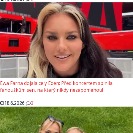
Ewa Farna dojala celý Eden: Před koncertem splnila
fanouškům sen, na který nikdy nezapomenou!
18.6.2026
0