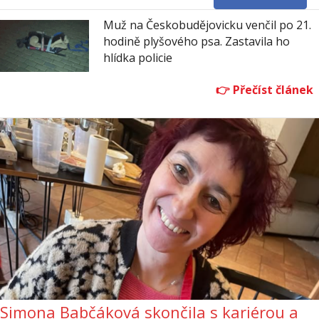
Muž na Českobudějovicku venčil po 21.
hodině plyšového psa. Zastavila ho
hlídka policie
Simona Babčáková skončila s kariérou a