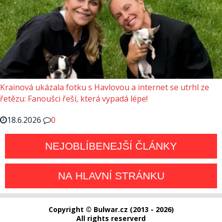
Krainová ukázala fotku s Havlovou a internet se utrhl ze
řetězu: Fanoušci řeší, která vypadá lépe!
18.6.2026
0
NEJOBLÍBENEJŠÍ ČLÁNKY
NA HLAVNÍ STRÁNKU
Copyright © Bulwar.cz (2013 - 2026)
All rights reserverd