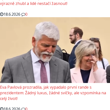
výrazně zhubl a lidé nestačí žasnout!
18.6.2026
0
Eva Pavlová prozradila, jak vypadalo první rande s
prezidentem: Žádný luxus, žádné svíčky, ale vzpomínka na
celý život!
18.6.2026
0