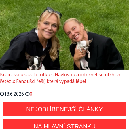
Krainová ukázala fotku s Havlovou a internet se utrhl ze
řetězu: Fanoušci řeší, která vypadá lépe!
18.6.2026
0
NEJOBLÍBENEJŠÍ ČLÁNKY
NA HLAVNÍ STRÁNKU