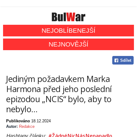
NEJOBLÍBENEJŠÍ
NEJNOVĚJŠÍ
Sdílet
Jediným požadavkem Marka
Harmona před jeho poslední
epizodou „NCIS“ bylo, aby to
nebylo...
Publikováno
18.12.2024
Autor:
Redakce
#ŽádnéNicNásNenapadlo
Hashtagy článku: