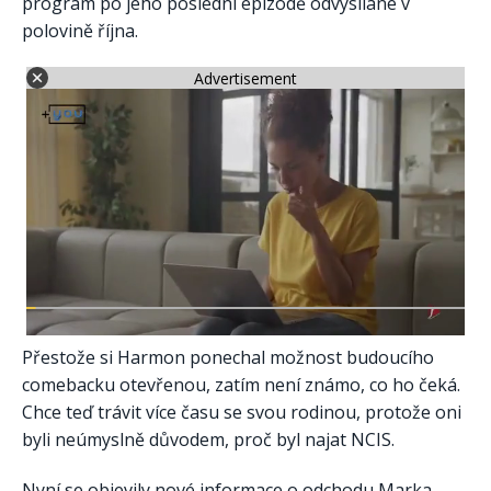
program po jeho poslední epizodě odvysílané v
polovině října.
Advertisement
Přestože si Harmon ponechal možnost budoucího
comebacku otevřenou, zatím není známo, co ho čeká.
Chce teď trávit více času se svou rodinou, protože oni
byli neúmyslně důvodem, proč byl najat NCIS.
Nyní se objevily nové informace o odchodu Marka