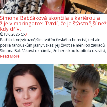
Simona Babčáková skončila s kariérou a
žije v maringotce: Tvrdí, že je šťastnější než
kdy dřív!
18.6.2026
0
Patřila k nejvýraznějším tvářím českého herectví, teď ale
posílá fanouškům jasný vzkaz: její život se mění od základů.
Simona Babčáková oznámila, že hereckou kapitolu uzavírá,
Read More