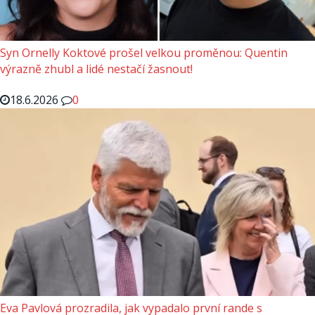
Syn Ornelly Koktové prošel velkou proměnou: Quentin
výrazně zhubl a lidé nestačí žasnout!
18.6.2026
0
Eva Pavlová prozradila, jak vypadalo první rande s