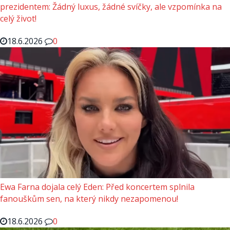
prezidentem: Žádný luxus, žádné svíčky, ale vzpomínka na
celý život!
18.6.2026
0
Ewa Farna dojala celý Eden: Před koncertem splnila
fanouškům sen, na který nikdy nezapomenou!
18.6.2026
0