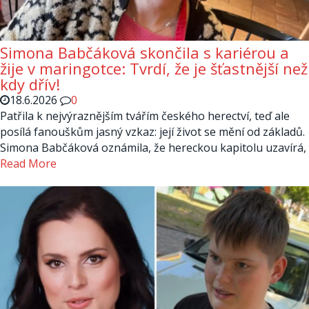
Simona Babčáková skončila s kariérou a
žije v maringotce: Tvrdí, že je šťastnější než
kdy dřív!
18.6.2026
0
Patřila k nejvýraznějším tvářím českého herectví, teď ale
posílá fanouškům jasný vzkaz: její život se mění od základů.
Simona Babčáková oznámila, že hereckou kapitolu uzavírá,
Read More