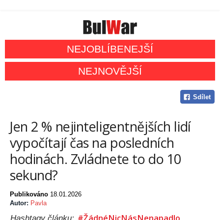
NEJOBLÍBENEJŠÍ
NEJNOVĚJŠÍ
Sdílet
Jen 2 % nejinteligentnějších lidí
vypočítají čas na posledních
hodinách. Zvládnete to do 10
sekund?
Publikováno
18.01.2026
Autor:
Pavla
#ŽádnéNicNásNenapadlo
Hashtagy článku: