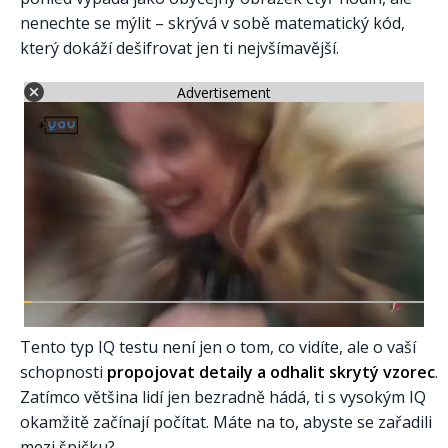
nenechte se mýlit – skrývá v sobě matematický kód,
který dokáží dešifrovat jen ti nejvšímavější.
Advertisement
Tento typ IQ testu není jen o tom, co vidíte, ale o vaší
schopnosti
propojovat detaily a odhalit skrytý vzorec
.
Zatímco většina lidí jen bezradně hádá, ti s vysokým IQ
okamžitě začínají počítat. Máte na to, abyste se zařadili
mezi špičku?