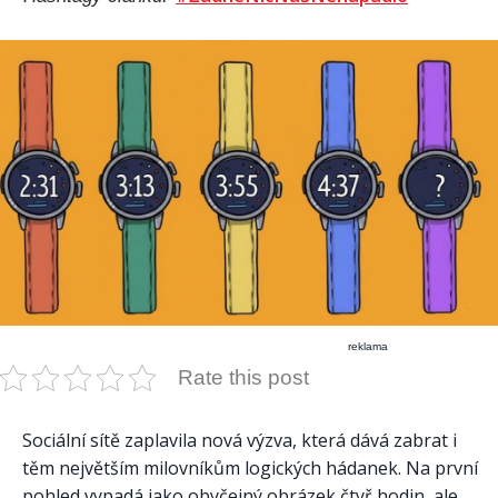
reklama
Rate this post
Sociální sítě zaplavila nová výzva, která dává zabrat i
těm největším milovníkům logických hádanek. Na první
pohled vypadá jako obyčejný obrázek čtyř hodin, ale