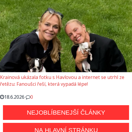
Krainová ukázala fotku s Havlovou a internet se utrhl ze
řetězu: Fanoušci řeší, která vypadá lépe!
18.6.2026
0
NEJOBLÍBENEJŠÍ ČLÁNKY
NA HLAVNÍ STRÁNKU