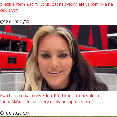
prezidentem: Žádný luxus, žádné svíčky, ale vzpomínka na
celý život!
18.6.2026
0
Ewa Farna dojala celý Eden: Před koncertem splnila
fanouškům sen, na který nikdy nezapomenou!
18.6.2026
0