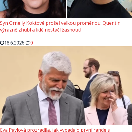
Syn Ornelly Koktové prošel velkou proměnou: Quentin
výrazně zhubl a lidé nestačí žasnout!
18.6.2026
0
Eva Pavlová prozradila, jak vypadalo první rande s