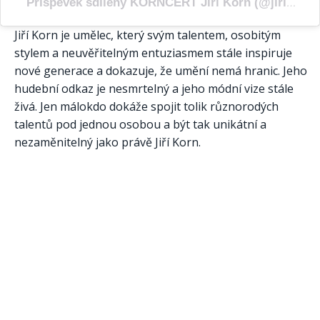
Příspěvek sdílený KORNCERT Jiří Korn (@jirikorn.korncert)
Jiří Korn je umělec, který svým talentem, osobitým
stylem a neuvěřitelným entuziasmem stále inspiruje
nové generace a dokazuje, že umění nemá hranic. Jeho
hudební odkaz je nesmrtelný a jeho módní vize stále
živá. Jen málokdo dokáže spojit tolik různorodých
talentů pod jednou osobou a být tak unikátní a
nezaměnitelný jako právě Jiří Korn.