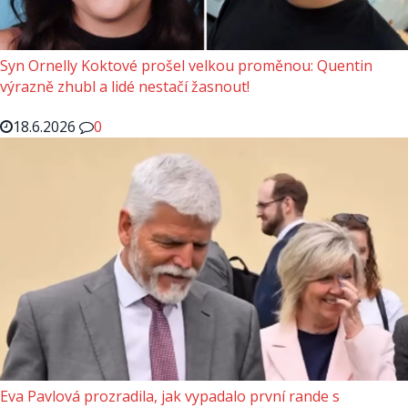
Syn Ornelly Koktové prošel velkou proměnou: Quentin
výrazně zhubl a lidé nestačí žasnout!
18.6.2026
0
Eva Pavlová prozradila, jak vypadalo první rande s