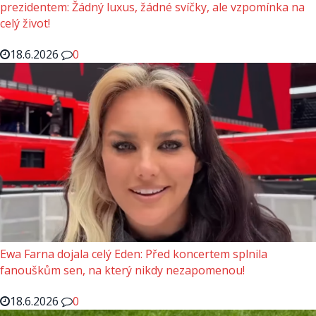
prezidentem: Žádný luxus, žádné svíčky, ale vzpomínka na
celý život!
18.6.2026
0
Ewa Farna dojala celý Eden: Před koncertem splnila
fanouškům sen, na který nikdy nezapomenou!
18.6.2026
0