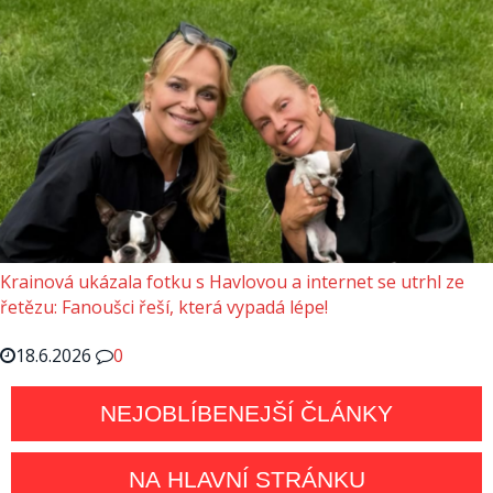
Krainová ukázala fotku s Havlovou a internet se utrhl ze
řetězu: Fanoušci řeší, která vypadá lépe!
18.6.2026
0
NEJOBLÍBENEJŠÍ ČLÁNKY
NA HLAVNÍ STRÁNKU