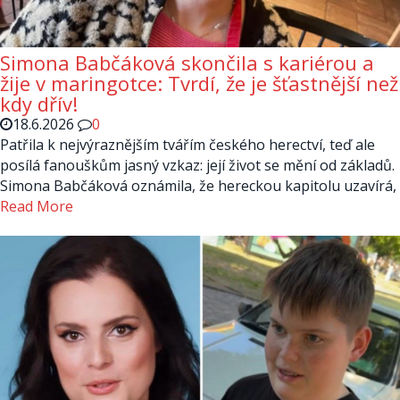
Simona Babčáková skončila s kariérou a
žije v maringotce: Tvrdí, že je šťastnější než
kdy dřív!
18.6.2026
0
Patřila k nejvýraznějším tvářím českého herectví, teď ale
posílá fanouškům jasný vzkaz: její život se mění od základů.
Simona Babčáková oznámila, že hereckou kapitolu uzavírá,
Read More