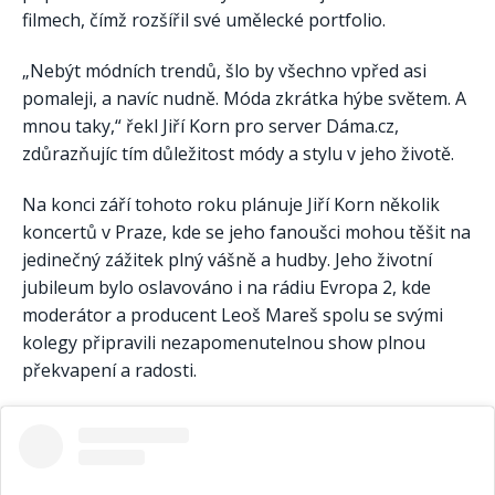
filmech, čímž rozšířil své umělecké portfolio.
„Nebýt módních trendů, šlo by všechno vpřed asi
pomaleji, a navíc nudně. Móda zkrátka hýbe světem. A
mnou taky,“ řekl Jiří Korn pro server Dáma.cz,
zdůrazňujíc tím důležitost módy a stylu v jeho životě.
Na konci září tohoto roku plánuje Jiří Korn několik
koncertů v Praze, kde se jeho fanoušci mohou těšit na
jedinečný zážitek plný vášně a hudby. Jeho životní
jubileum bylo oslavováno i na rádiu Evropa 2, kde
moderátor a producent Leoš Mareš spolu se svými
kolegy připravili nezapomenutelnou show plnou
překvapení a radosti.