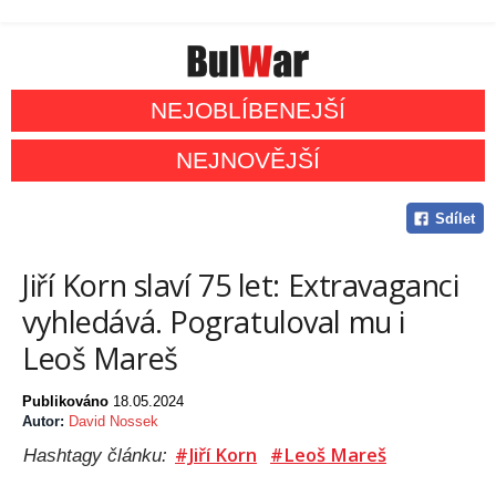
NEJOBLÍBENEJŠÍ
NEJNOVĚJŠÍ
Sdílet
Jiří Korn slaví 75 let: Extravaganci
vyhledává. Pogratuloval mu i
Leoš Mareš
Publikováno
18.05.2024
Autor:
David Nossek
#Jiří Korn
#Leoš Mareš
Hashtagy článku: