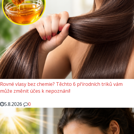
Rovné vlasy bez chemie? Těchto 6 přírodních triků vám
může změnit účes k nepoznání!
5.8.2026
0