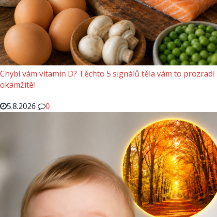
Chybí vám vitamin D? Těchto 5 signálů těla vám to prozradí
okamžitě!
5.8.2026
0