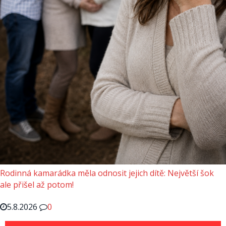
Rodinná kamarádka měla odnosit jejich dítě: Největší šok
ale přišel až potom!
5.8.2026
0