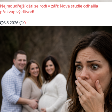
Nejmoudřejší děti se rodí v září: Nová studie odhalila
překvapivý důvod!
5.8.2026
0