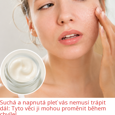
Suchá a napnutá pleť vás nemusí trápit
dál: Tyto věci ji mohou proměnit během
chvíle!