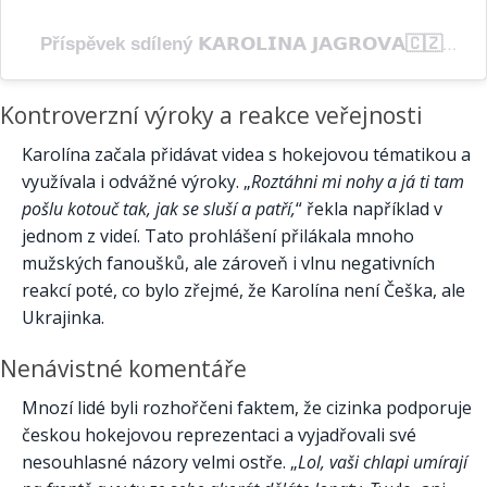
Příspěvek sdílený 𝗞𝗔𝗥𝗢𝗟𝗜𝗡𝗔 𝗝𝗔𝗚𝗥𝗢𝗩𝗔🇨🇿🇺🇦 (@karolinka.ofi)
Kontroverzní výroky a reakce veřejnosti
Karolína začala přidávat videa s hokejovou tématikou a
využívala i odvážné výroky. „
Roztáhni mi nohy a já ti tam
pošlu kotouč tak, jak se sluší a patří,
“ řekla například v
jednom z videí. Tato prohlášení přilákala mnoho
mužských fanoušků, ale zároveň i vlnu negativních
reakcí poté, co bylo zřejmé, že Karolína není Češka, ale
Ukrajinka.
Nenávistné komentáře
Mnozí lidé byli rozhořčeni faktem, že cizinka podporuje
českou hokejovou reprezentaci a vyjadřovali své
nesouhlasné názory velmi ostře. „
Lol, vaši chlapi umírají