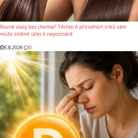
Rovné vlasy bez chemie? Těchto 6 přírodních triků vám
může změnit účes k nepoznání!
5.8.2026
0