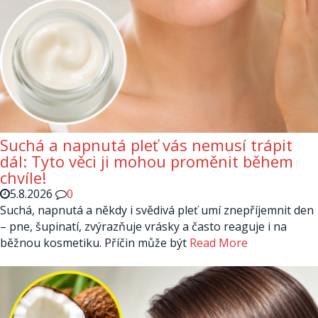
Suchá a napnutá pleť vás nemusí trápit
dál: Tyto věci ji mohou proměnit během
chvíle!
5.8.2026
0
Suchá, napnutá a někdy i svědivá pleť umí znepříjemnit den
– pne, šupinatí, zvýrazňuje vrásky a často reaguje i na
běžnou kosmetiku. Příčin může být
Read More