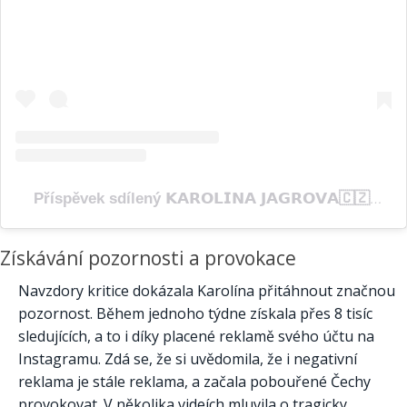
Příspěvek sdílený 𝗞𝗔𝗥𝗢𝗟𝗜𝗡𝗔 𝗝𝗔𝗚𝗥𝗢𝗩𝗔🇨🇿🇺🇦 (@karolinka.ofi)
Získávání pozornosti a provokace
Navzdory kritice dokázala Karolína přitáhnout značnou
pozornost. Během jednoho týdne získala přes 8 tisíc
sledujících, a to i díky placené reklamě svého účtu na
Instagramu. Zdá se, že si uvědomila, že i negativní
reklama je stále reklama, a začala pobouřené Čechy
provokovat. V několika videích mluvila o tragicky