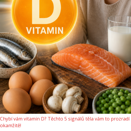
Chybí vám vitamin D? Těchto 5 signálů těla vám to prozradí
okamžitě!