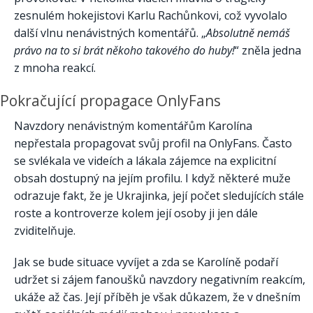
zesnulém hokejistovi Karlu Rachůnkovi, což vyvolalo
další vlnu nenávistných komentářů. „
Absolutně nemáš
právo na to si brát někoho takového do huby!
“ zněla jedna
z mnoha reakcí.
Pokračující propagace OnlyFans
Navzdory nenávistným komentářům Karolína
nepřestala propagovat svůj profil na OnlyFans. Často
se svlékala ve videích a lákala zájemce na explicitní
obsah dostupný na jejím profilu. I když některé muže
odrazuje fakt, že je Ukrajinka, její počet sledujících stále
roste a kontroverze kolem její osoby ji jen dále
zviditelňuje.
Jak se bude situace vyvíjet a zda se Karolíně podaří
udržet si zájem fanoušků navzdory negativním reakcím,
ukáže až čas. Její příběh je však důkazem, že v dnešním