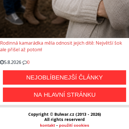
Rodinná kamarádka měla odnosit jejich dítě: Největší šok
ale přišel až potom!
5.8.2026
0
NEJOBLÍBENEJŠÍ ČLÁNKY
NA HLAVNÍ STRÁNKU
Copyright © Bulwar.cz (2013 - 2026)
All rights reserverd
-
kontakt
použití cookies