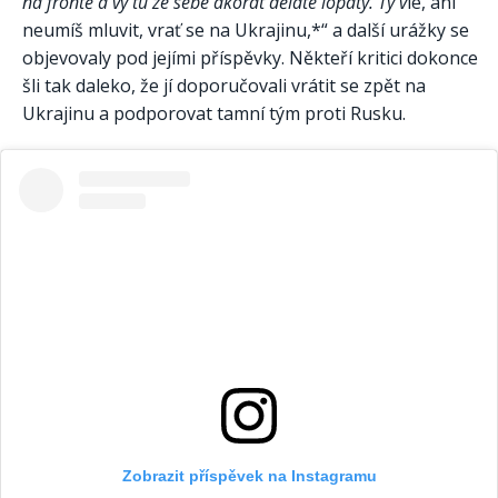
na frontě a vy tu ze sebe akorát děláte lopaty. Ty v
le, ani
neumíš mluvit, vrať se na Ukrajinu,*“ a další urážky se
objevovaly pod jejími příspěvky. Někteří kritici dokonce
šli tak daleko, že jí doporučovali vrátit se zpět na
Ukrajinu a podporovat tamní tým proti Rusku.
Zobrazit příspěvek na Instagramu