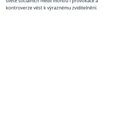
světě sociálních médií mohou i provokace a
kontroverze vést k výraznému zviditelnění.