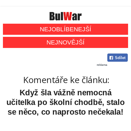
NEJOBLÍBENEJŠÍ
NEJNOVĚJŠÍ
Sdílet
reklama
Komentáře ke článku:
Když šla vážně nemocná
učitelka po školní chodbě, stalo
se něco, co naprosto nečekala!