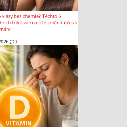
 vlasy bez chemie? Těchto 6
dních triků vám může změnit účes k
nání!
2026
0