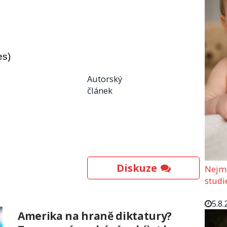
es)
Autorský
článek
Diskuze
Nejmo
studi
5.8.
Amerika na hraně diktatury?