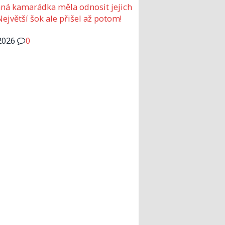
ná kamarádka měla odnosit jejich
Největší šok ale přišel až potom!
2026
0