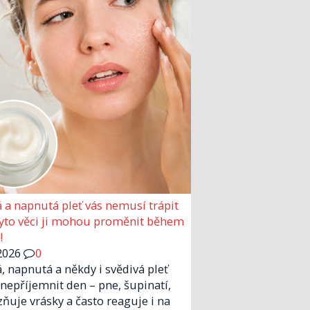
 a napnutá pleť vás nemusí trápit
Tyto věci ji mohou proměnit během
!
2026
0
, napnutá a někdy i svědivá pleť
nepříjemnit den – pne, šupinatí,
zňuje vrásky a často reaguje i na