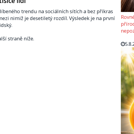
isíce lidí
líbeného trendu na sociálních sítích a bez příkras
Rovné
mezi nimiž je desetiletý rozdíl. Výsledek je na první
příro
idský.
nepoz
lší straně níže.
5.8.