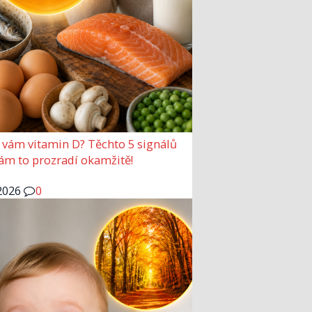
 vám vitamin D? Těchto 5 signálů
vám to prozradí okamžitě!
2026
0