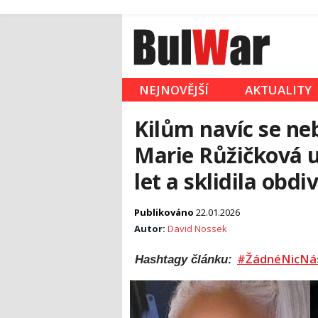
NEJNOVĚJŠÍ
AKTUALITY
Kilům navíc se neb
Marie Růžičková 
let a sklidila obdi
Publikováno
22.01.2026
Autor:
David Nossek
#ŽádnéNicNá
Hashtagy článku: