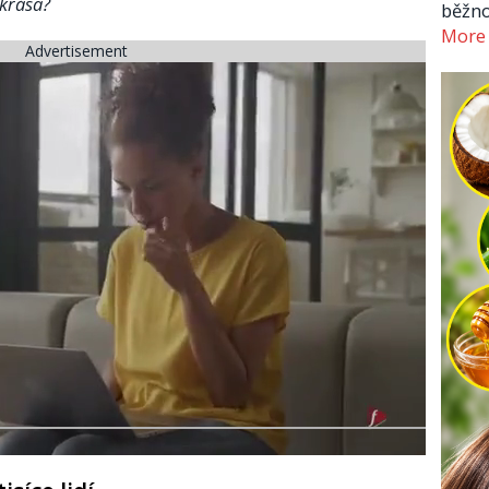
 krása?
běžno
More
Advertisement