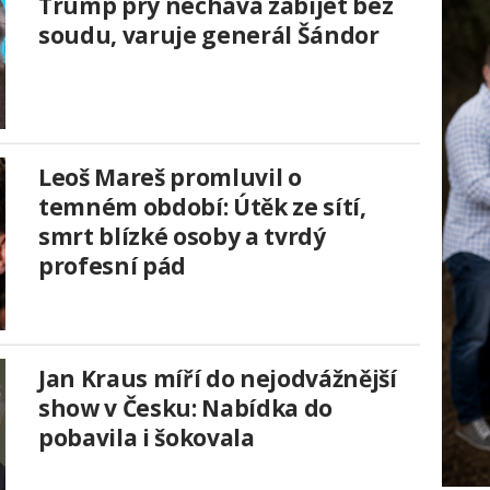
Trump prý nechává zabíjet bez
soudu, varuje generál Šándor
Leoš Mareš promluvil o
temném období: Útěk ze sítí,
smrt blízké osoby a tvrdý
profesní pád
Jan Kraus míří do nejodvážnější
show v Česku: Nabídka do
pobavila i šokovala