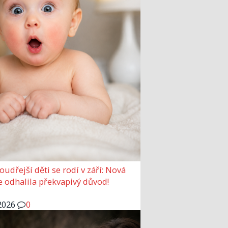
udřejší děti se rodí v září: Nová
e odhalila překvapivý důvod!
2026
0