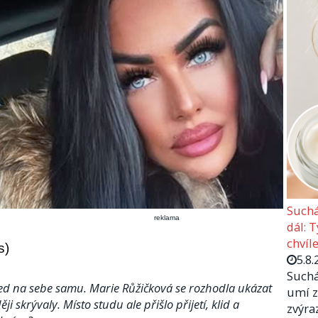
Suchá
reklama
dál: 
chvíle
s)
5.8.
Suchá
hled na sebe samu. Marie Růžičková se rozhodla ukázat
umí z
skrývaly. Místo studu ale přišlo přijetí, klid a
zvýra