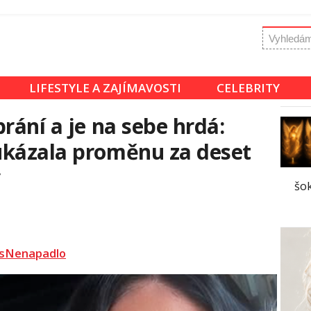
LIFESTYLE A ZAJÍMAVOSTI
CELEBRITY
rání a je na sebe hrdá:
ukázala proměnu za deset
v
šok
sNenapadlo