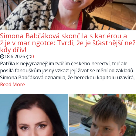
Simona Babčáková skončila s kariérou a
žije v maringotce: Tvrdí, že je šťastnější než
kdy dřív!
18.6.2026
0
Patřila k nejvýraznějším tvářím českého herectví, teď ale
posílá fanouškům jasný vzkaz: její život se mění od základů.
Simona Babčáková oznámila, že hereckou kapitolu uzavírá,
Read More