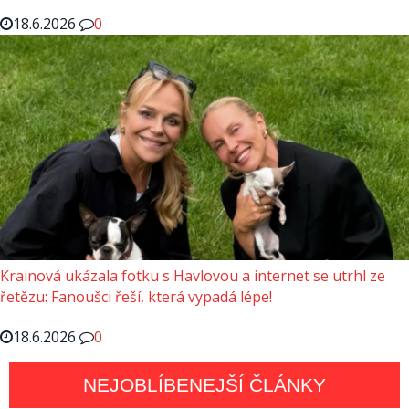
18.6.2026
0
Krainová ukázala fotku s Havlovou a internet se utrhl ze
řetězu: Fanoušci řeší, která vypadá lépe!
18.6.2026
0
NEJOBLÍBENEJŠÍ ČLÁNKY