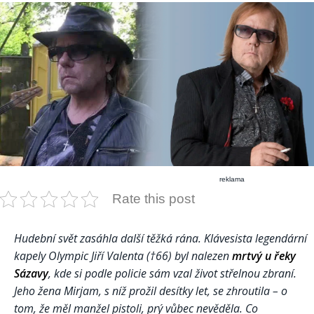
reklama
Rate this post
Hudební svět zasáhla další těžká rána. Klávesista legendární
kapely Olympic Jiří Valenta (†66) byl nalezen
mrtvý u řeky
Sázavy
, kde si podle policie sám vzal život střelnou zbraní.
Jeho žena Mirjam, s níž prožil desítky let, se zhroutila – o
tom, že měl manžel pistoli, prý vůbec nevěděla. Co