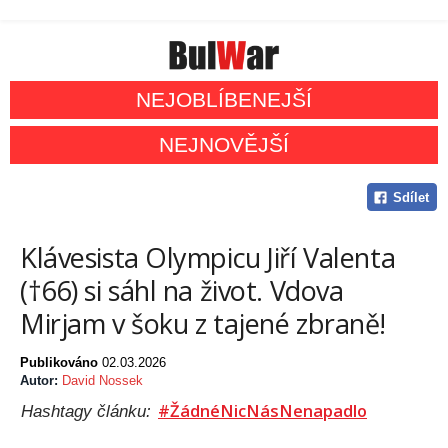
NEJOBLÍBENEJŠÍ
NEJNOVĚJŠÍ
Sdílet
Klávesista Olympicu Jiří Valenta
(†66) si sáhl na život. Vdova
Mirjam v šoku z tajené zbraně!
Publikováno
02.03.2026
Autor:
David Nossek
#ŽádnéNicNásNenapadlo
Hashtagy článku: