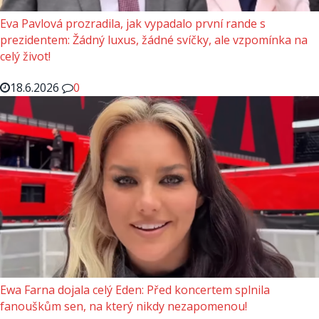
Eva Pavlová prozradila, jak vypadalo první rande s
prezidentem: Žádný luxus, žádné svíčky, ale vzpomínka na
celý život!
18.6.2026
0
Ewa Farna dojala celý Eden: Před koncertem splnila
fanouškům sen, na který nikdy nezapomenou!