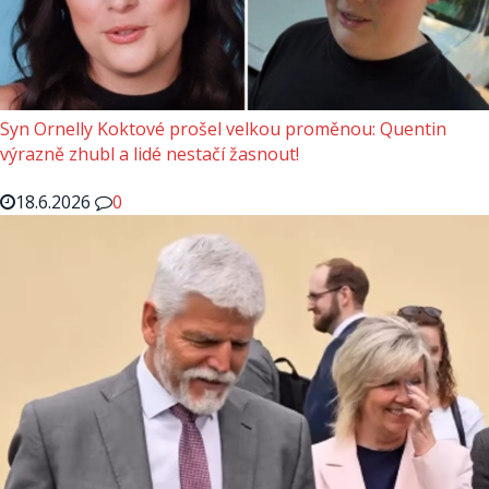
Syn Ornelly Koktové prošel velkou proměnou: Quentin
výrazně zhubl a lidé nestačí žasnout!
18.6.2026
0