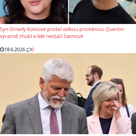
Syn Ornelly Koktové prošel velkou proměnou: Quentin
výrazně zhubl a lidé nestačí žasnout!
18.6.2026
0