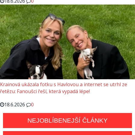
18.6.2026
0
Krainová ukázala fotku s Havlovou a internet se utrhl ze
řetězu: Fanoušci řeší, která vypadá lépe!
18.6.2026
0
NEJOBLÍBENEJŠÍ ČLÁNKY