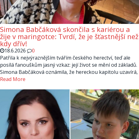
Simona Babčáková skončila s kariérou a
žije v maringotce: Tvrdí, že je šťastnější než
kdy dřív!
18.6.2026
0
Patřila k nejvýraznějším tvářím českého herectví, teď ale
posílá fanouškům jasný vzkaz: její život se mění od základů.
Simona Babčáková oznámila, že hereckou kapitolu uzavírá,
Read More