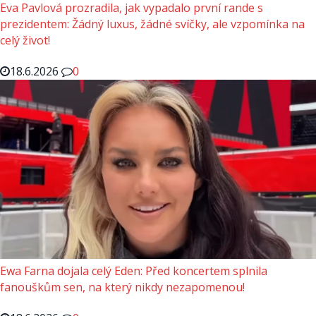
Eva Pavlová prozradila, jak vypadalo první rande s
prezidentem: Žádný luxus, žádné svíčky, ale vzpomínka na
celý život!
18.6.2026
0
Ewa Farna dojala celý Eden: Před koncertem splnila
fanouškům sen, na který nikdy nezapomenou!