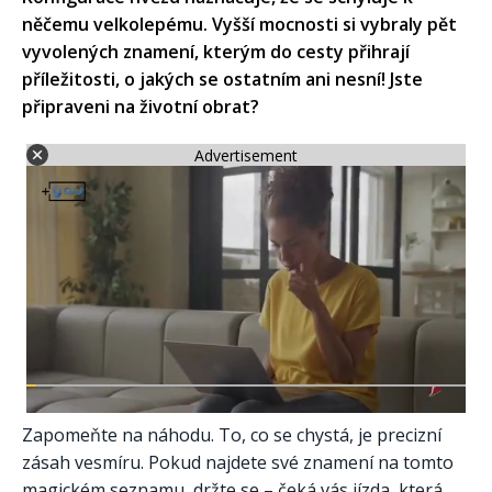
něčemu velkolepému. Vyšší mocnosti si vybraly pět
vyvolených znamení, kterým do cesty přihrají
příležitosti, o jakých se ostatním ani nesní! Jste
připraveni na životní obrat?
Advertisement
Zapomeňte na náhodu. To, co se chystá, je precizní
zásah vesmíru. Pokud najdete své znamení na tomto
magickém seznamu, držte se – čeká vás jízda, která