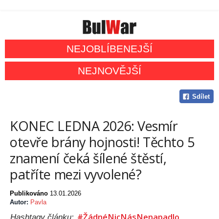
NEJOBLÍBENEJŠÍ
NEJNOVĚJŠÍ
Sdílet
KONEC LEDNA 2026: Vesmír
otevře brány hojnosti! Těchto 5
znamení čeká šílené štěstí,
patříte mezi vyvolené?
Publikováno
13.01.2026
Autor:
Pavla
#ŽádnéNicNásNenapadlo
Hashtagy článku: