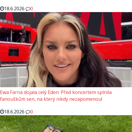
18.6.2026
0
Ewa Farna dojala celý Eden: Před koncertem splnila
fanouškům sen, na který nikdy nezapomenou!
18.6.2026
0