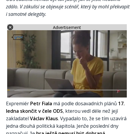
zdálo. V zákulisí se objevuje scénář, který by mohl překvapit
i samotné delegáty.
Advertisement
Expremiér
Petr Fiala
má podle dosavadních plánů
17.
ledna skončit v čele ODS
, kterou vedl déle než její
zakladatel
Václav Klaus
. Vypadalo to, že se tím uzavírá
jedna dlouhá politická kapitola. Jenže poslední dny
naznačují, že
hra ještě nemusí být dohraná
.