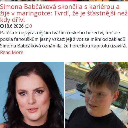
Simona Babčáková skončila s kariérou a
žije v maringotce: Tvrdí, že je šťastnější než
kdy dřív!
18.6.2026
0
Patřila k nejvýraznějším tvářím českého herectví, teď ale
posílá fanouškům jasný vzkaz: její život se mění od základů.
Simona Babčáková oznámila, že hereckou kapitolu uzavírá,
Read More