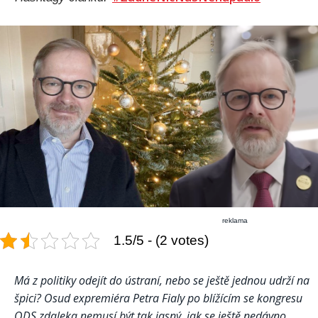
reklama
1.5/5 - (2 votes)
Má z politiky odejít do ústraní, nebo se ještě jednou udrží na
špici? Osud expremiéra Petra Fialy po blížícím se kongresu
ODS zdaleka nemusí být tak jasný, jak se ještě nedávno