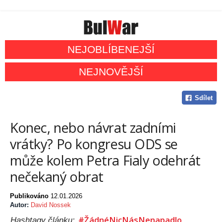
NEJOBLÍBENEJŠÍ
NEJNOVĚJŠÍ
Sdílet
Konec, nebo návrat zadními
vrátky? Po kongresu ODS se
může kolem Petra Fialy odehrát
nečekaný obrat
Publikováno
12.01.2026
Autor:
David Nossek
#ŽádnéNicNásNenapadlo
Hashtagy článku: