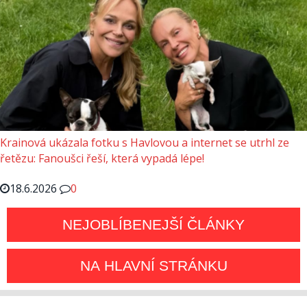
Krainová ukázala fotku s Havlovou a internet se utrhl ze
řetězu: Fanoušci řeší, která vypadá lépe!
18.6.2026
0
NEJOBLÍBENEJŠÍ ČLÁNKY
NA HLAVNÍ STRÁNKU