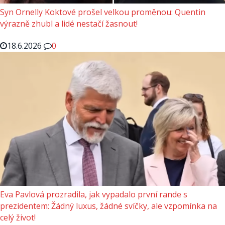
Syn Ornelly Koktové prošel velkou proměnou: Quentin
výrazně zhubl a lidé nestačí žasnout!
18.6.2026
0
Eva Pavlová prozradila, jak vypadalo první rande s
prezidentem: Žádný luxus, žádné svíčky, ale vzpomínka na
celý život!