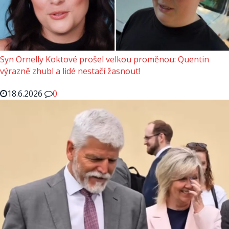
Syn Ornelly Koktové prošel velkou proměnou: Quentin
výrazně zhubl a lidé nestačí žasnout!
18.6.2026
0