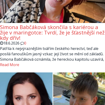
Simona Babčáková skončila s kariérou a
žije v maringotce: Tvrdí, že je šťastnější než
kdy dřív!
18.6.2026
0
Patřila k nejvýraznějším tvářím českého herectví, teď ale
posílá fanouškům jasný vzkaz: její život se mění od základů.
Simona Babčáková oznámila, že hereckou kapitolu uzavírá,
Read More