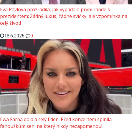
Eva Pavlová prozradila, jak vypadalo první rande s
prezidentem: Žádný luxus, žádné svíčky, ale vzpomínka na
celý život!
18.6.2026
0
Ewa Farna dojala celý Eden: Před koncertem splnila
fanouškům sen, na který nikdy nezapomenou!