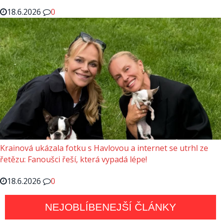
18.6.2026
0
Krainová ukázala fotku s Havlovou a internet se utrhl ze
řetězu: Fanoušci řeší, která vypadá lépe!
18.6.2026
0
NEJOBLÍBENEJŠÍ ČLÁNKY