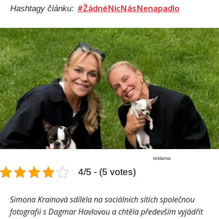
#ŽádnéNicNásNenapadlo
Hashtagy článku:
reklama
4/5 - (5 votes)
Simona Krainová sdílela na sociálních sítích společnou
fotografii s Dagmar Havlovou a chtěla především vyjádřit