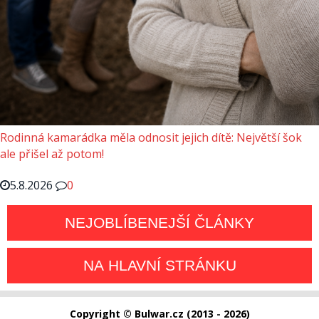
Rodinná kamarádka měla odnosit jejich dítě: Největší šok
ale přišel až potom!
5.8.2026
0
NEJOBLÍBENEJŠÍ ČLÁNKY
NA HLAVNÍ STRÁNKU
Copyright © Bulwar.cz (2013 - 2026)