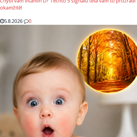
Chybí vám vitamin D? Těchto 5 signálů těla vám to prozradí
okamžitě!
5.8.2026
0