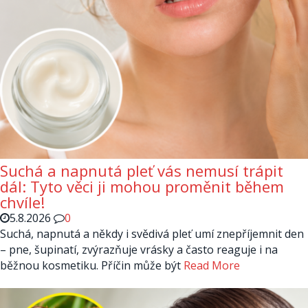
Suchá a napnutá pleť vás nemusí trápit
dál: Tyto věci ji mohou proměnit během
chvíle!
5.8.2026
0
Suchá, napnutá a někdy i svědivá pleť umí znepříjemnit den
– pne, šupinatí, zvýrazňuje vrásky a často reaguje i na
běžnou kosmetiku. Příčin může být
Read More