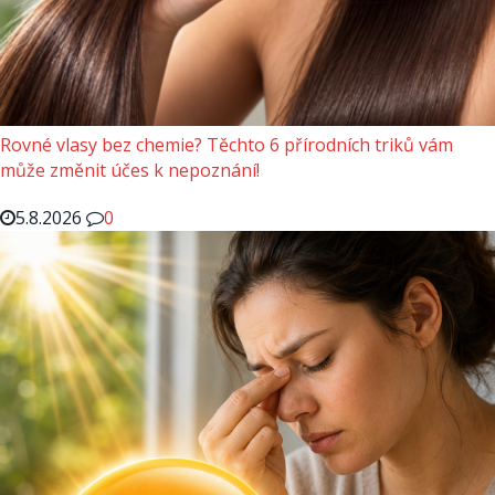
Rovné vlasy bez chemie? Těchto 6 přírodních triků vám
může změnit účes k nepoznání!
5.8.2026
0