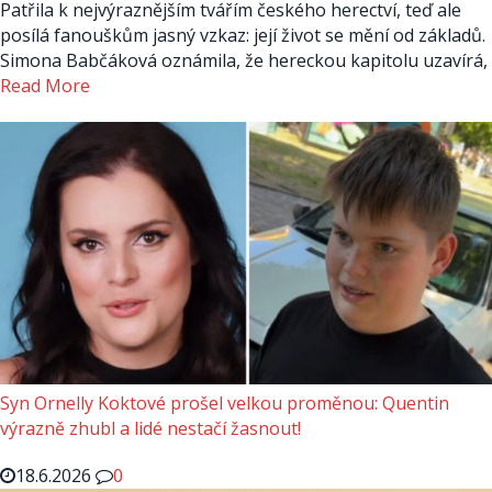
Patřila k nejvýraznějším tvářím českého herectví, teď ale
posílá fanouškům jasný vzkaz: její život se mění od základů.
Simona Babčáková oznámila, že hereckou kapitolu uzavírá,
Read More
Syn Ornelly Koktové prošel velkou proměnou: Quentin
výrazně zhubl a lidé nestačí žasnout!
18.6.2026
0