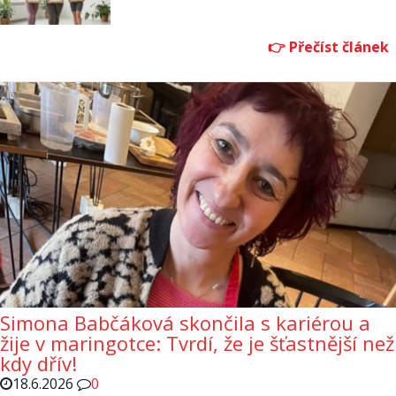
Simona Babčáková skončila s kariérou a
žije v maringotce: Tvrdí, že je šťastnější než
kdy dřív!
18.6.2026
0