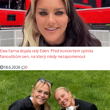
Ewa Farna dojala celý Eden: Před koncertem splnila
fanouškům sen, na který nikdy nezapomenou!
18.6.2026
0