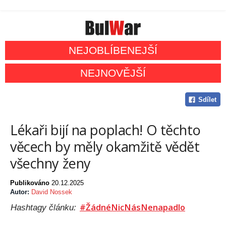
NEJOBLÍBENEJŠÍ
NEJNOVĚJŠÍ
Sdílet
Lékaři bijí na poplach! O těchto
věcech by měly okamžitě vědět
všechny ženy
Publikováno
20.12.2025
Autor:
David Nossek
#ŽádnéNicNásNenapadlo
Hashtagy článku: