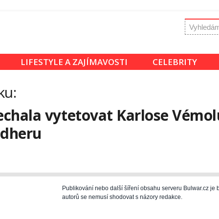
LIFESTYLE A ZAJÍMAVOSTI
CELEBRITY
ku:
nechala vytetovat Karlose Vémol
ádheru
Publikování nebo další šíření obsahu serveru Bulwar.cz j
autorů se nemusí shodovat s názory redakce.