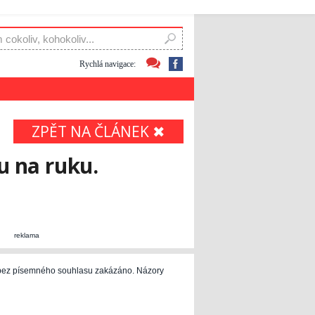
Rychlá navigace:
ZPĚT NA ČLÁNEK ✖
u na ruku.
reklama
e bez písemného souhlasu zakázáno. Názory