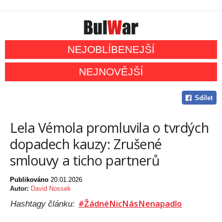
NEJOBLÍBENEJŠÍ
NEJNOVĚJŠÍ
Sdílet
Lela Vémola promluvila o tvrdých
dopadech kauzy: Zrušené
smlouvy a ticho partnerů
Publikováno
20.01.2026
Autor:
David Nossek
#ŽádnéNicNásNenapadlo
Hashtagy článku: