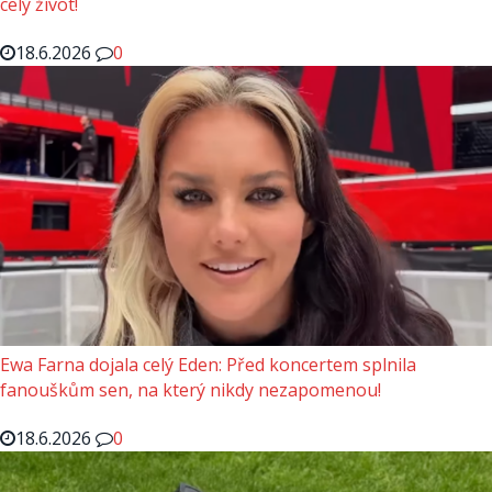
celý život!
18.6.2026
0
Ewa Farna dojala celý Eden: Před koncertem splnila
fanouškům sen, na který nikdy nezapomenou!
18.6.2026
0