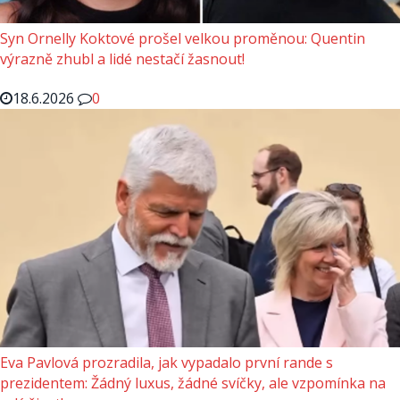
Syn Ornelly Koktové prošel velkou proměnou: Quentin
výrazně zhubl a lidé nestačí žasnout!
18.6.2026
0
Eva Pavlová prozradila, jak vypadalo první rande s
prezidentem: Žádný luxus, žádné svíčky, ale vzpomínka na