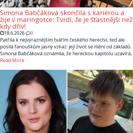
Simona Babčáková skončila s kariérou a
žije v maringotce: Tvrdí, že je šťastnější než
kdy dřív!
18.6.2026
0
Patřila k nejvýraznějším tvářím českého herectví, teď ale
posílá fanouškům jasný vzkaz: její život se mění od základů.
Simona Babčáková oznámila, že hereckou kapitolu uzavírá,
Read More