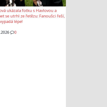
ová ukázala fotku s Havlovou a
et se utrhl ze řetězu: Fanoušci řeší,
 vypadá lépe!
6.2026
0