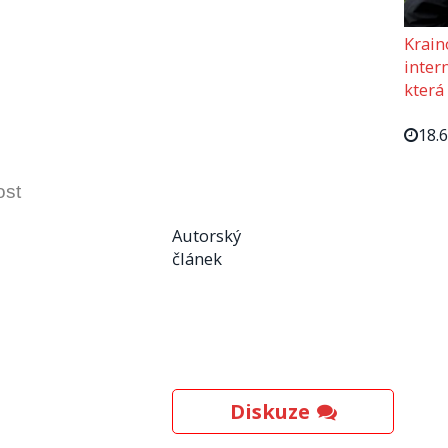
Krain
intern
která
18.
ost
Autorský
článek
Diskuze