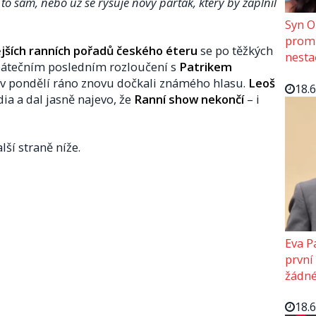
a to sám, nebo už se rýsuje nový parťák, který by zaplnil
Syn O
promě
ějších ranních pořadů českého éteru
se po těžkých
nesta
pátečním posledním rozloučení s
Patrikem
 v pondělí ráno znovu dočkali známého hlasu.
Leoš
18.
dia a dal jasně najevo, že
Ranní show nekončí
– i
lší straně níže.
Eva P
první
žádné
18.