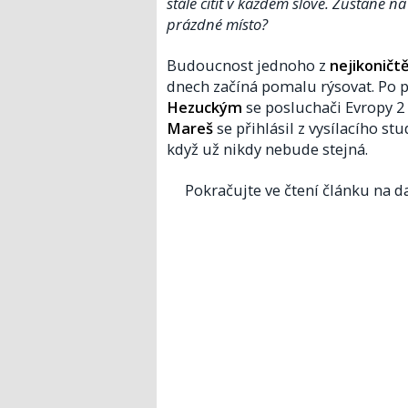
stále cítit v každém slově. Zůstane n
prázdné místo?
Budoucnost jednoho z
nejikoničt
dnech začíná pomalu rýsovat. Po 
Hezuckým
se posluchači Evropy 2
Mareš
se přihlásil z vysílacího stu
když už nikdy nebude stejná.
Pokračujte ve čtení článku na da