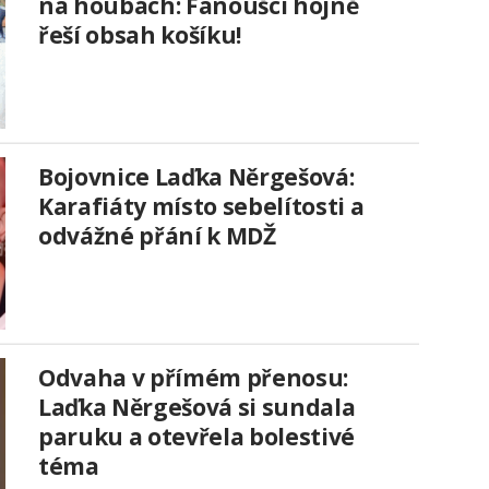
na houbách: Fanoušci hojně
řeší obsah košíku!
Bojovnice Laďka Něrgešová:
Karafiáty místo sebelítosti a
odvážné přání k MDŽ
Odvaha v přímém přenosu:
Laďka Něrgešová si sundala
paruku a otevřela bolestivé
téma