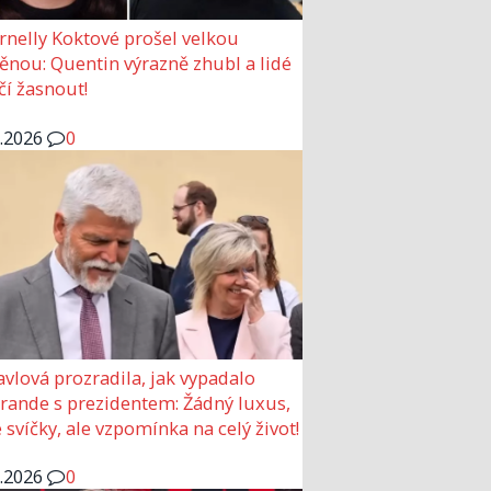
rnelly Koktové prošel velkou
nou: Quentin výrazně zhubl a lidé
čí žasnout!
6.2026
0
avlová prozradila, jak vypadalo
 rande s prezidentem: Žádný luxus,
 svíčky, ale vzpomínka na celý život!
6.2026
0