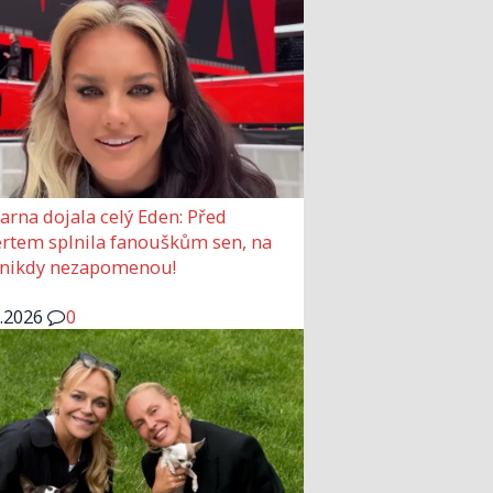
arna dojala celý Eden: Před
rtem splnila fanouškům sen, na
 nikdy nezapomenou!
6.2026
0