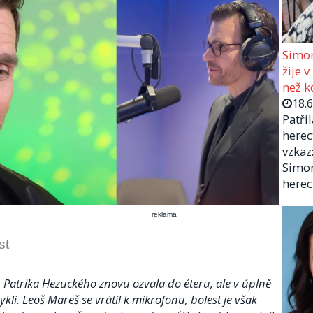
Simon
žije v
než kd
18.
Patři
herec
vzkaz:
Simon
herec
reklama
st
Patrika Hezuckého znovu ozvala do éteru, ale v úplně
yklí. Leoš Mareš se vrátil k mikrofonu, bolest je však