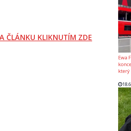
A ČLÁNKU KLIKNUTÍM ZDE
Ewa F
konce
který
18.