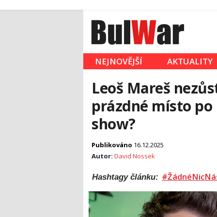
NEJNOVĚJŠÍ
AKTUALITY
Leoš Mareš nezůs
prázdné místo po
show?
Publikováno
16.12.2025
Autor:
David Nossek
#ŽádnéNicNá
Hashtagy článku: