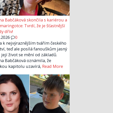
a Babčáková skončila s kariérou a
 maringotce: Tvrdí, že je šťastnější
y dřív!
6.2026
0
la k nejvýraznějším tvářím českého
tví, teď ale posílá fanouškům jasný
 její život se mění od základů.
a Babčáková oznámila, že
kou kapitolu uzavírá,
Read More