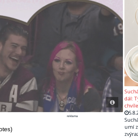
Suchá
dál: 
chvíle
5.8.
reklama
Suchá
umí z
otes)
zvýra