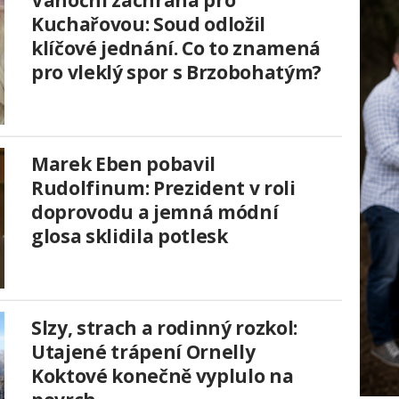
Vánoční záchrana pro
Kuchařovou: Soud odložil
klíčové jednání. Co to znamená
pro vleklý spor s Brzobohatým?
Marek Eben pobavil
Rudolfinum: Prezident v roli
doprovodu a jemná módní
glosa sklidila potlesk
Slzy, strach a rodinný rozkol:
Utajené trápení Ornelly
Koktové konečně vyplulo na