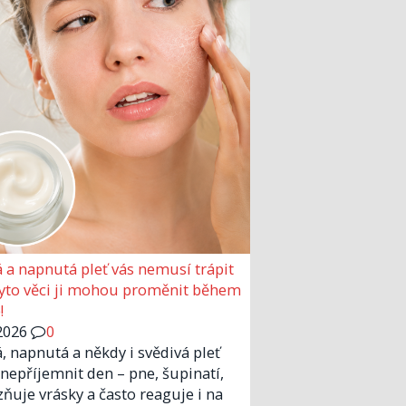
 a napnutá pleť vás nemusí trápit
Tyto věci ji mohou proměnit během
!
2026
0
, napnutá a někdy i svědivá pleť
nepříjemnit den – pne, šupinatí,
zňuje vrásky a často reaguje i na