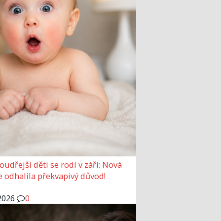
udřejší děti se rodí v září: Nová
e odhalila překvapivý důvod!
2026
0