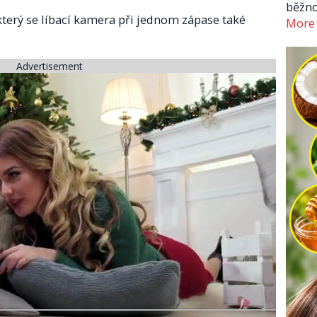
běžno
terý se líbací kamera při jednom zápase také
More
Advertisement