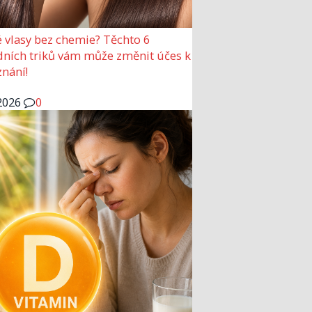
 vlasy bez chemie? Těchto 6
dních triků vám může změnit účes k
nání!
2026
0