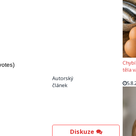
Chybí
votes)
těla 
Autorský
5.8.
článek
Diskuze