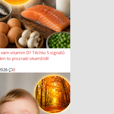
 vám vitamin D? Těchto 5 signálů
vám to prozradí okamžitě!
2026
0