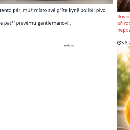
ento pár, muž místo své přítelkyně políbil pivo.
Rovné
 se patří pravému gentlemanovi...
příro
nepoz
5.8.
reklama