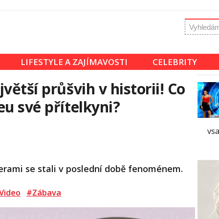
LIFESTYLE A ZAJÍMAVOSTI
CELEBRITY
větší průšvih v historii! Co
eu své přítelkyni?
vsa
erami se stali v poslední době fenoménem.
Video
#Zábava