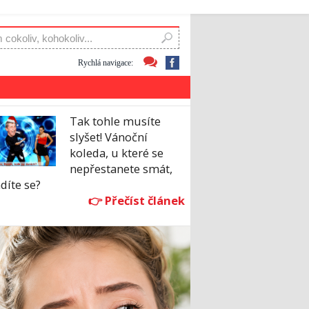
Rychlá navigace:
Tak tohle musíte
slyšet! Vánoční
koleda, u které se
nepřestanete smát,
díte se?