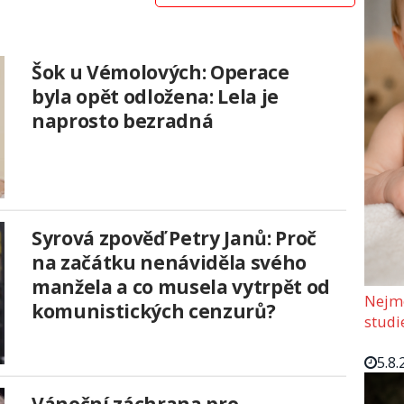
Šok u Vémolových: Operace
byla opět odložena: Lela je
naprosto bezradná
Syrová zpověď Petry Janů: Proč
na začátku nenáviděla svého
manžela a co musela vytrpět od
Nejmo
komunistických cenzurů?
studi
5.8.