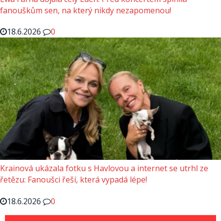
fanouškům sen, na který nikdy nezapomenou!
18.6.2026
0
Krainová ukázala fotku s Havlovou a internet se utrhl ze
řetězu: Fanoušci řeší, která vypadá lépe!
18.6.2026
0