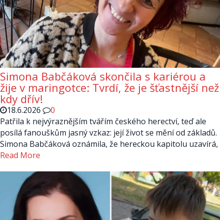
Simona Babčáková skončila s kariérou a
žije v maringotce: Tvrdí, že je šťastnější než
kdy dřív!
18.6.2026
0
Patřila k nejvýraznějším tvářím českého herectví, teď ale
posílá fanouškům jasný vzkaz: její život se mění od základů.
Simona Babčáková oznámila, že hereckou kapitolu uzavírá,
Read More