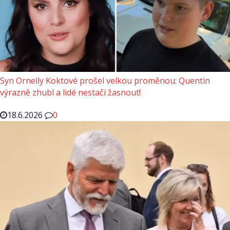
Syn Ornelly Koktové prošel velkou proměnou: Quentin
výrazně zhubl a lidé nestačí žasnout!
18.6.2026
0