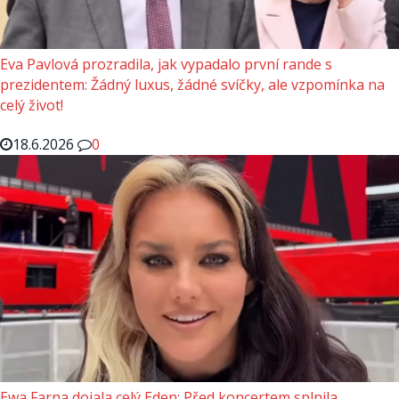
Eva Pavlová prozradila, jak vypadalo první rande s
prezidentem: Žádný luxus, žádné svíčky, ale vzpomínka na
celý život!
18.6.2026
0
Ewa Farna dojala celý Eden: Před koncertem splnila