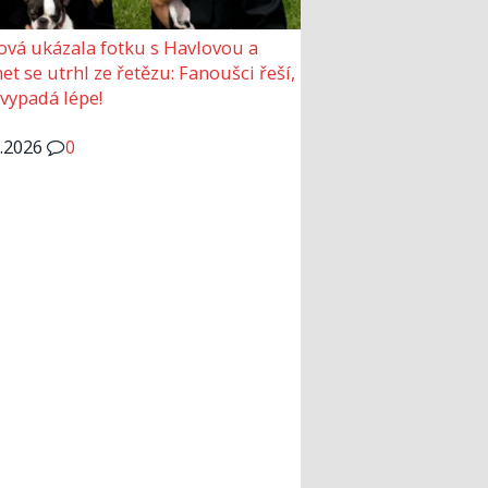
ová ukázala fotku s Havlovou a
et se utrhl ze řetězu: Fanoušci řeší,
 vypadá lépe!
6.2026
0