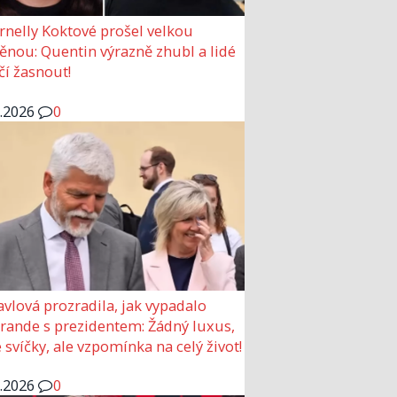
rnelly Koktové prošel velkou
nou: Quentin výrazně zhubl a lidé
čí žasnout!
6.2026
0
avlová prozradila, jak vypadalo
 rande s prezidentem: Žádný luxus,
 svíčky, ale vzpomínka na celý život!
6.2026
0