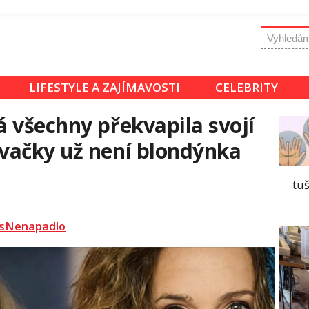
LIFESTYLE A ZAJÍMAVOSTI
CELEBRITY
 všechny překvapila svojí
vačky už není blondýnka
tuš
sNenapadlo