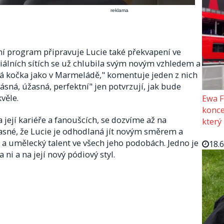
reklama
 program připravuje Lucie také překvapení ve
álních sítích se už chlubila svým novým vzhledem a
jná kočka jako v Marmeládě," komentuje jeden z nich
sná, úžasná, perfektní" jen potvrzují, jak bude
věle.
Ewa F
konce
její kariéře a fanoušcích, se dozvíme až na
který
sné, že Lucie je odhodlaná jít novým směrem a
a umělecký talent ve všech jeho podobách. Jedno je
18.
 ni a na její nový pódiový styl.