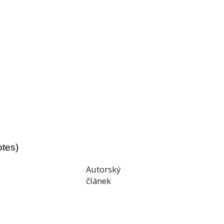
otes)
Autorský
článek