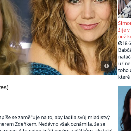
Simon
žije v
než kd
18.
Babčá
natáč
už ne
toho 
které
tes)
spíše se zaměřuje na to, aby ladila svůj mladistvý
rtnerem Zdeňkem. Nedávno však oznámila, že se
 image. A to nejen kvůli novým začátkům, ale také