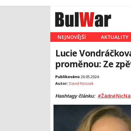
NEJNOVĚJŠÍ
AKTUALITY
Lucie Vondráčková
proměnou: Ze zpě
Publikováno
26.05.2024
Autor:
David Nossek
#ŽádnéNicNá
Hashtagy článku: