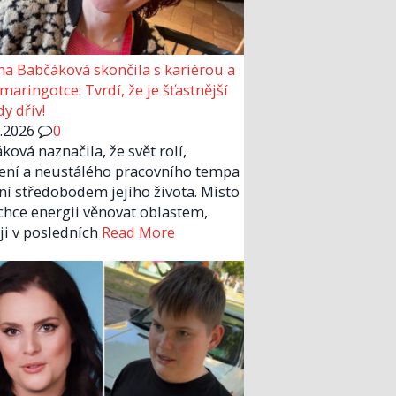
a Babčáková skončila s kariérou a
 maringotce: Tvrdí, že je šťastnější
y dřív!
6.2026
0
ková naznačila, že svět rolí,
ení a neustálého pracovního tempa
ní středobodem jejího života. Místo
chce energii věnovat oblastem,
 ji v posledních
Read More