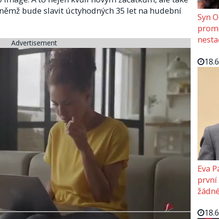
na němž bude slavit úctyhodných 35 let na hudební
Syn O
promě
nesta
Advertisement
18.
Eva P
první
žádné
18.