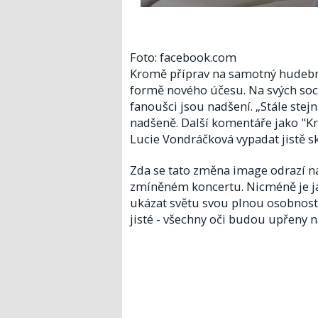
Foto: facebook.com
Kromě příprav na samotný hudební
formě nového účesu. Na svých soci
fanoušci jsou nadšení. „Stále ste
nadšeně. Další komentáře jako "Krá
Lucie Vondráčková vypadat jistě sk
Zda se tato změna image odrazí na 
zmíněném koncertu. Nicméně je ja
ukázat světu svou plnou osobnost 
jisté - všechny oči budou upřeny na