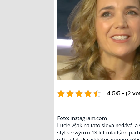
4.5/5 - (2 vo
Foto: instagram.com
Lucie však na tato slova nedává, a 
styl se svým o 18 let mladším pa
odhodlala k radikální změně svého