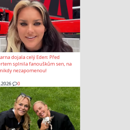
arna dojala celý Eden: Před
rtem splnila fanouškům sen, na
 nikdy nezapomenou!
6.2026
0