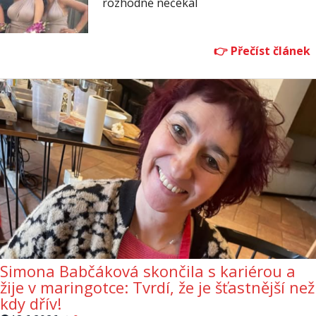
rozhodně nečekal
Simona Babčáková skončila s kariérou a
žije v maringotce: Tvrdí, že je šťastnější než
kdy dřív!