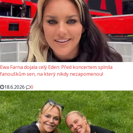
Ewa Farna dojala celý Eden: Před koncertem splnila
fanouškům sen, na který nikdy nezapomenou!
18.6.2026
0