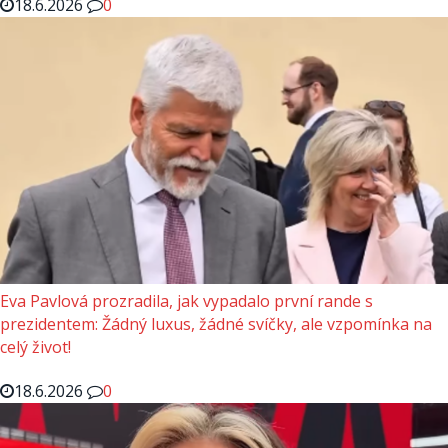
18.6.2026
0
Eva Pavlová prozradila, jak vypadalo první rande s
prezidentem: Žádný luxus, žádné svíčky, ale vzpomínka na
celý život!
18.6.2026
0