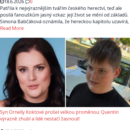
18.6.2026
0
Patřila k nejvýraznějším tvářím českého herectví, teď ale
posílá fanouškům jasný vzkaz: její život se mění od základů.
Simona Babčáková oznámila, že hereckou kapitolu uzavírá,
Read More
Syn Ornelly Koktové prošel velkou proměnou: Quentin
výrazně zhubl a lidé nestačí žasnout!