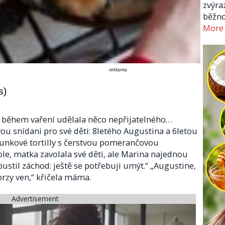
zvýra
běžno
More
reklama
s)
le během vaření udělala něco nepřijatelného…
ou snídani pro své děti: 8letého Augustina a 6letou
šunkové tortilly s čerstvou pomerančovou
ole, matka zavolala své děti, ale Marina najednou
ustil záchod: ještě se potřebuji umýt.“ „Augustine,
brzy ven,“ křičela máma.
Advertisement