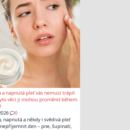
 a napnutá pleť vás nemusí trápit
Tyto věci ji mohou proměnit během
!
2026
0
, napnutá a někdy i svědivá pleť
nepříjemnit den – pne, šupinatí,