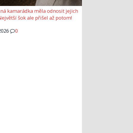
ná kamarádka měla odnosit jejich
Největší šok ale přišel až potom!
2026
0