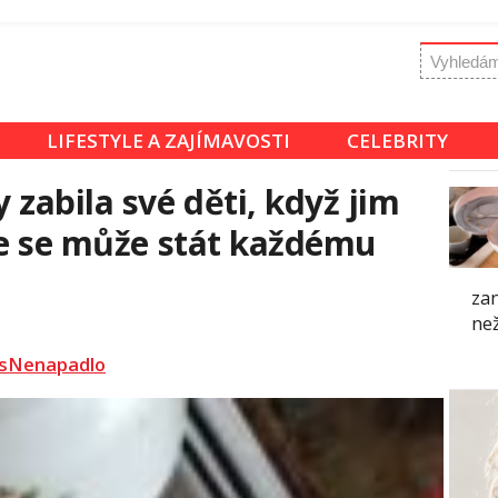
LIFESTYLE A ZAJÍMAVOSTI
CELEBRITY
abila své děti, když jim
le se může stát každému
zan
než
sNenapadlo