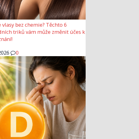
 vlasy bez chemie? Těchto 6
dních triků vám může změnit účes k
nání!
2026
0