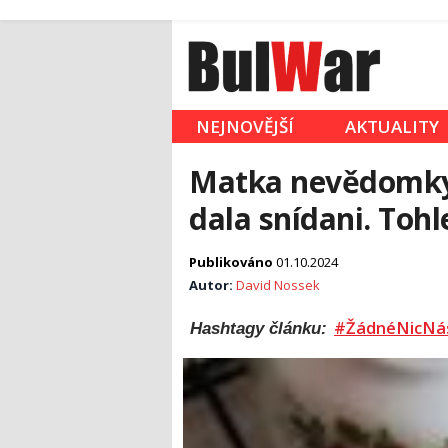
NEJNOVĚJŠÍ
AKTUALITY
Matka nevědomky z
dala snídani. Toh
Publikováno
01.10.2024
Autor:
David Nossek
#ŽádnéNicNá
Hashtagy článku: