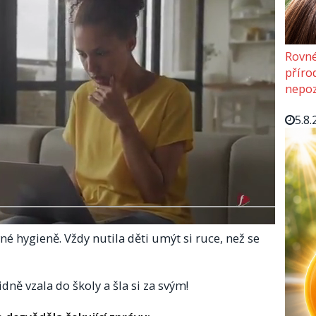
Rovné
příro
nepoz
5.8.
né hygieně. Vždy nutila děti umýt si ruce, než se
dně vzala do školy a šla si za svým!