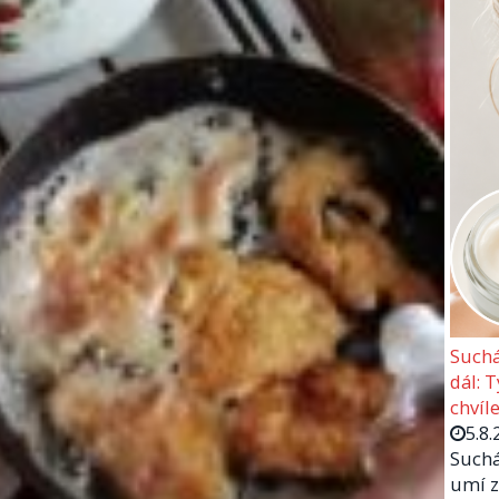
Suchá
dál: 
chvíle
5.8.
Suchá
umí z