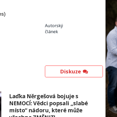
es)
Autorský
článek
Diskuze
Laďka Něrgešová bojuje s
NEMOCÍ: Vědci popsali „slabé
místo“ nádoru, které může