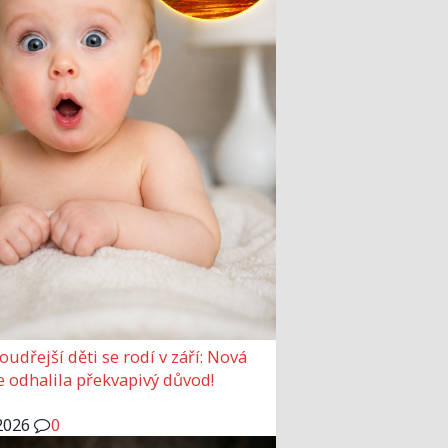
udřejší děti se rodí v září: Nová
e odhalila překvapivý důvod!
2026
0