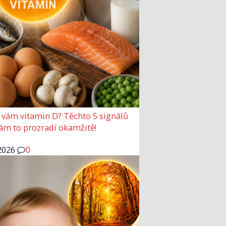
 vám vitamin D? Těchto 5 signálů
vám to prozradí okamžitě!
2026
0