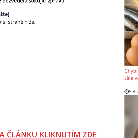
 dozvěděla šokující zprávu:
íže)
lší straně níže.
Chybí
těla 
5.8.
A ČLÁNKU KLIKNUTÍM ZDE