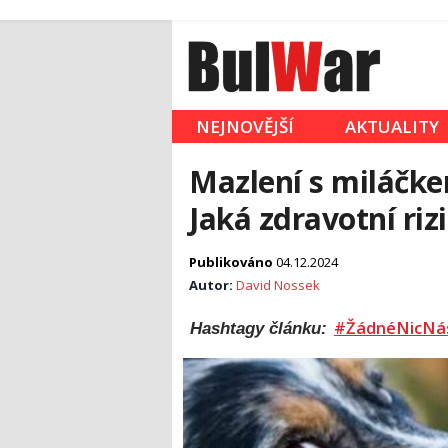
NEJNOVĚJŠÍ
AKTUALITY
Mazlení s miláčk
Jaká zdravotní riz
Publikováno
04.12.2024
Autor:
David Nossek
#ŽádnéNicNá
Hashtagy článku: