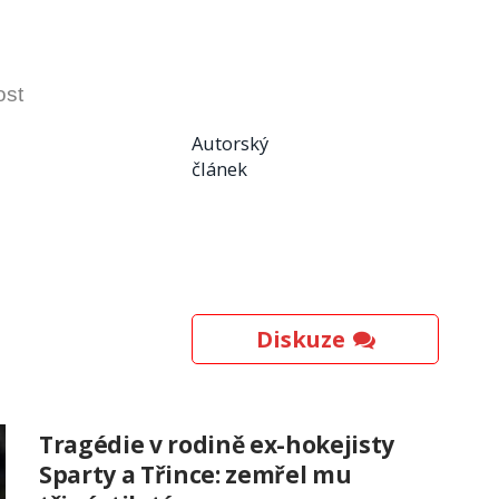
ost
Autorský
článek
Diskuze
Tragédie v rodině ex-hokejisty
Sparty a Třince: zemřel mu