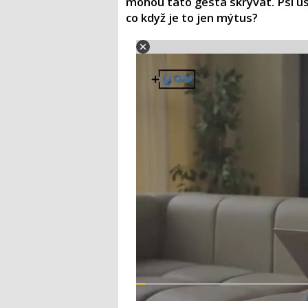
mohou tato gesta skrývat. Psí úst
co když je to jen mýtus?