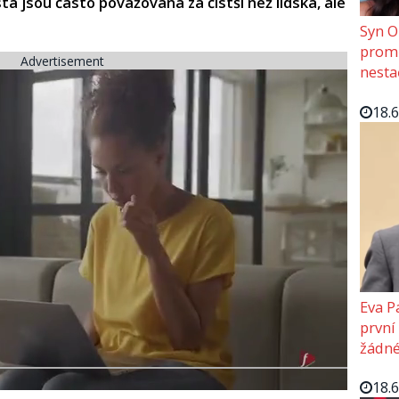
a jsou často považována za čistší než lidská, ale
Syn O
promě
Advertisement
nesta
18.
Eva P
první
žádné
18.