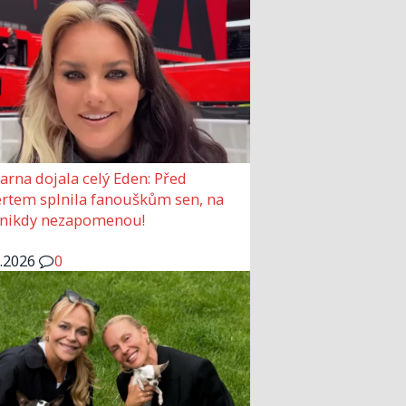
arna dojala celý Eden: Před
rtem splnila fanouškům sen, na
 nikdy nezapomenou!
6.2026
0