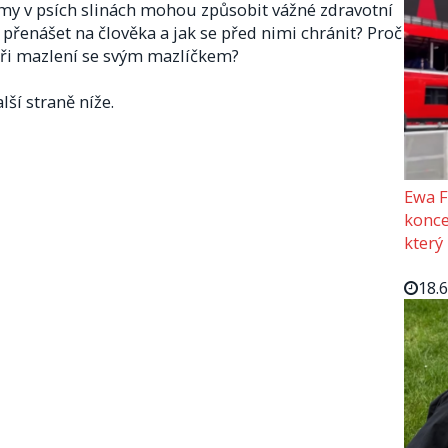
my v psích slinách mohou způsobit vážné zdravotní
řenášet na člověka a jak se před nimi chránit? Proč
při mazlení se svým mazlíčkem?
lší straně níže.
Ewa F
konce
který
18.