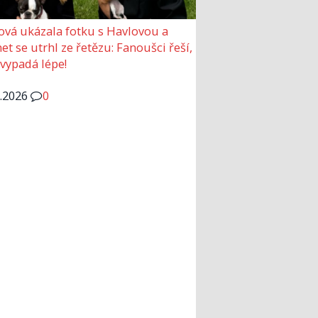
ová ukázala fotku s Havlovou a
et se utrhl ze řetězu: Fanoušci řeší,
 vypadá lépe!
6.2026
0