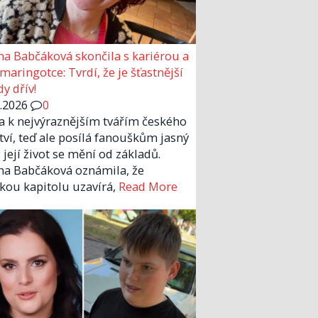
a Babčáková skončila s kariérou a
 maringotce: Tvrdí, že je šťastnější
y dřív!
6.2026
0
la k nejvýraznějším tvářím českého
tví, teď ale posílá fanouškům jasný
 její život se mění od základů.
a Babčáková oznámila, že
kou kapitolu uzavírá,
Read More