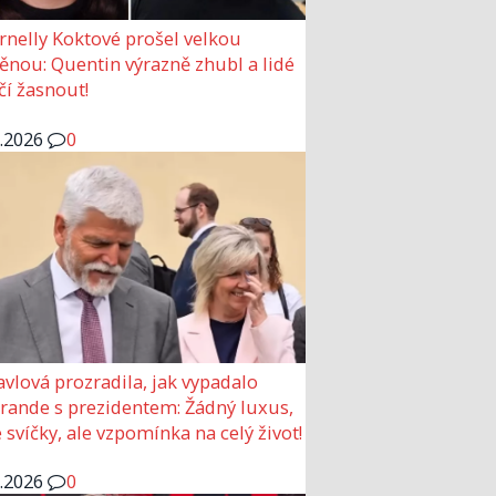
rnelly Koktové prošel velkou
nou: Quentin výrazně zhubl a lidé
čí žasnout!
6.2026
0
avlová prozradila, jak vypadalo
 rande s prezidentem: Žádný luxus,
 svíčky, ale vzpomínka na celý život!
6.2026
0