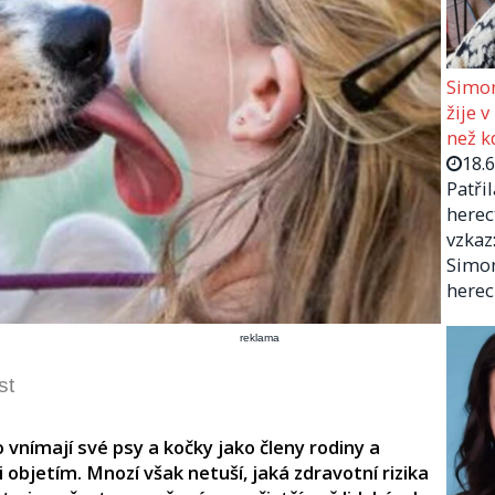
Simon
žije v
než kd
18.
Patři
herec
vzkaz:
Simon
herec
reklama
st
vnímají své psy a kočky jako členy rodiny a
 objetím. Mnozí však netuší, jaká zdravotní rizika