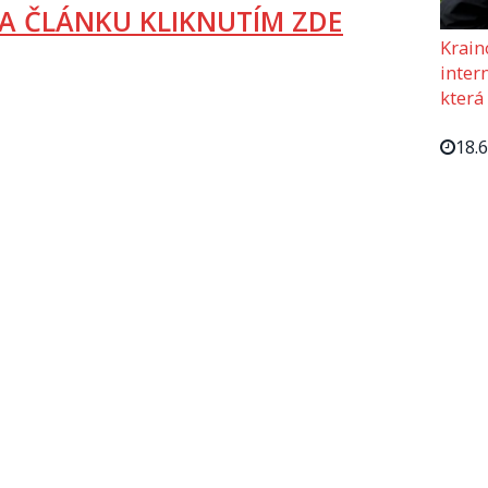
A ČLÁNKU KLIKNUTÍM ZDE
Krain
intern
která
18.