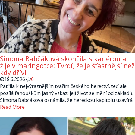
Simona Babčáková skončila s kariérou a
žije v maringotce: Tvrdí, že je šťastnější než
kdy dřív!
18.6.2026
0
Patřila k nejvýraznějším tvářím českého herectví, teď ale
posílá fanouškům jasný vzkaz: její život se mění od základů.
Simona Babčáková oznámila, že hereckou kapitolu uzavírá,
Read More