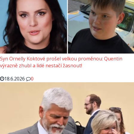
Syn Ornelly Koktové prošel velkou proměnou: Quentin
výrazně zhubl a lidé nestačí žasnout!
18.6.2026
0