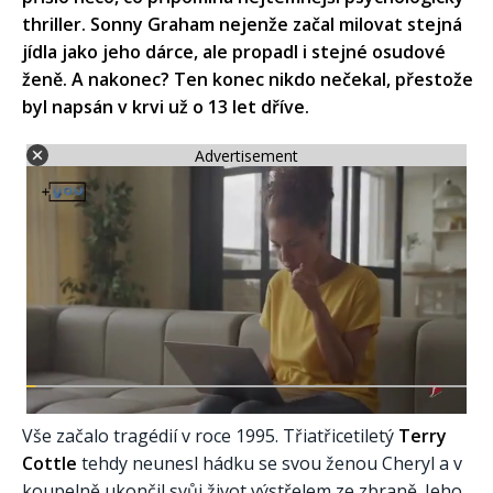
thriller. Sonny Graham nejenže začal milovat stejná
jídla jako jeho dárce, ale propadl i stejné osudové
ženě. A nakonec? Ten konec nikdo nečekal, přestože
byl napsán v krvi už o 13 let dříve.
Advertisement
Vše začalo tragédií v roce 1995. Třiatřicetiletý
Terry
Cottle
tehdy neunesl hádku se svou ženou Cheryl a v
koupelně ukončil svůj život výstřelem ze zbraně. Jeho