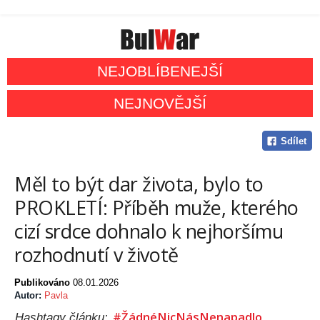
NEJOBLÍBENEJŠÍ
NEJNOVĚJŠÍ
Sdílet
Měl to být dar života, bylo to
PROKLETÍ: Příběh muže, kterého
cizí srdce dohnalo k nejhoršímu
rozhodnutí v životě
Publikováno
08.01.2026
Autor:
Pavla
#ŽádnéNicNásNenapadlo
Hashtagy článku: