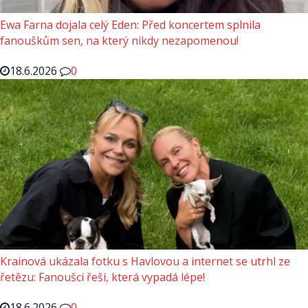
Ewa Farna dojala celý Eden: Před koncertem splnila
fanouškům sen, na který nikdy nezapomenou!
18.6.2026
0
Krainová ukázala fotku s Havlovou a internet se utrhl ze
řetězu: Fanoušci řeší, která vypadá lépe!
18.6.2026
0