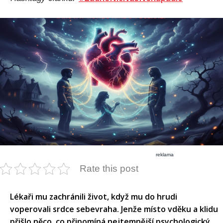
reklama
Rate this post
Lékaři mu zachránili život, když mu do hrudi
voperovali srdce sebevraha. Jenže místo vděku a klidu
přišlo něco, co připomíná nejtemnější psychologický