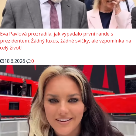
Eva Pavlová prozradila, jak vypadalo první rande s
prezidentem: Žádný luxus, žádné svíčky, ale vzpomínka na
celý život!
18.6.2026
0