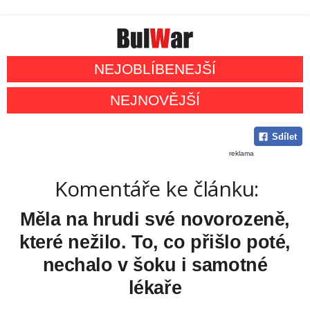
NEJOBLÍBENEJŠÍ
NEJNOVĚJŠÍ
Sdílet
reklama
Komentáře ke článku:
Měla na hrudi své novorozeně,
které nežilo. To, co přišlo poté,
nechalo v šoku i samotné
lékaře