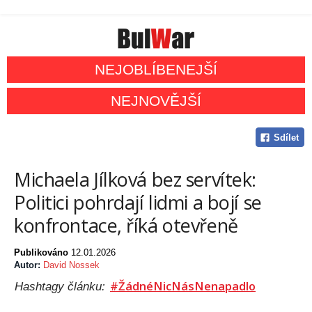
NEJOBLÍBENEJŠÍ
NEJNOVĚJŠÍ
Sdílet
Michaela Jílková bez servítek:
Politici pohrdají lidmi a bojí se
konfrontace, říká otevřeně
Publikováno
12.01.2026
Autor:
David Nossek
#ŽádnéNicNásNenapadlo
Hashtagy článku: