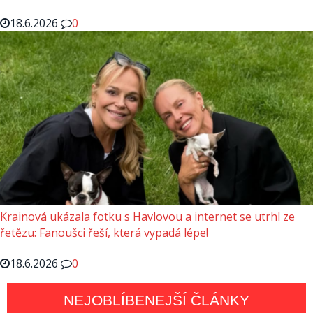
18.6.2026
0
Krainová ukázala fotku s Havlovou a internet se utrhl ze
řetězu: Fanoušci řeší, která vypadá lépe!
18.6.2026
0
NEJOBLÍBENEJŠÍ ČLÁNKY