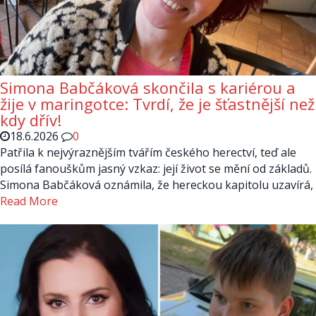
Simona Babčáková skončila s kariérou a
žije v maringotce: Tvrdí, že je šťastnější než
kdy dřív!
18.6.2026
0
Patřila k nejvýraznějším tvářím českého herectví, teď ale
posílá fanouškům jasný vzkaz: její život se mění od základů.
Simona Babčáková oznámila, že hereckou kapitolu uzavírá,
Read More