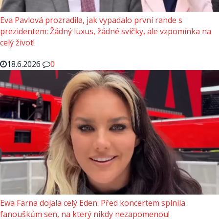
Eva Pavlová prozradila, jak vypadalo první rande s
prezidentem: Žádný luxus, žádné svíčky, ale vzpomínka na
celý život!
18.6.2026
0
Ewa Farna dojala celý Eden: Před koncertem splnila
fanouškům sen, na který nikdy nezapomenou!