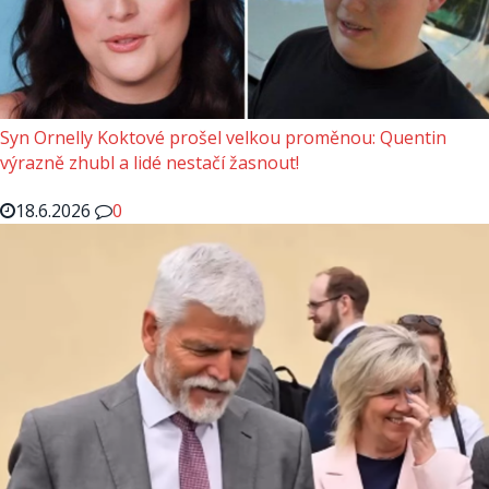
Syn Ornelly Koktové prošel velkou proměnou: Quentin
výrazně zhubl a lidé nestačí žasnout!
18.6.2026
0