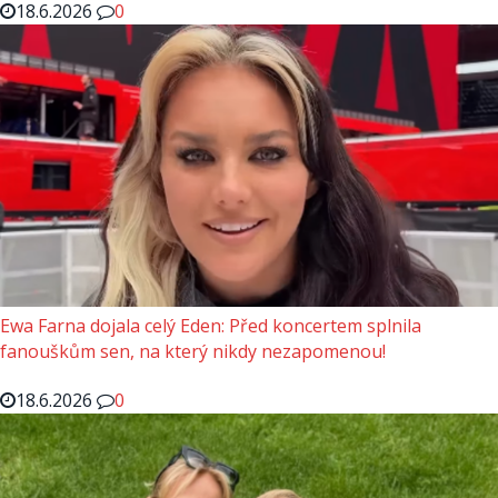
18.6.2026
0
Ewa Farna dojala celý Eden: Před koncertem splnila
fanouškům sen, na který nikdy nezapomenou!
18.6.2026
0