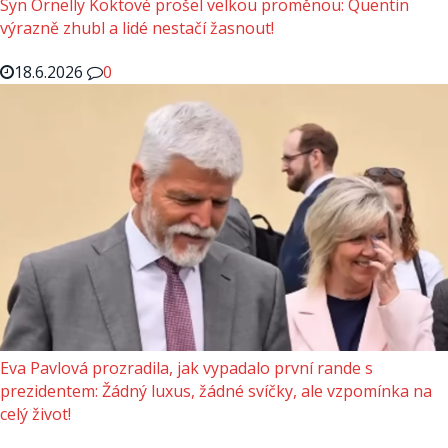
Syn Ornelly Koktové prošel velkou proměnou: Quentin
výrazně zhubl a lidé nestačí žasnout!
18.6.2026
0
Eva Pavlová prozradila, jak vypadalo první rande s
prezidentem: Žádný luxus, žádné svíčky, ale vzpomínka na
celý život!