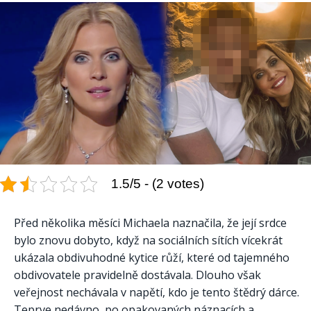
1.5/5 - (2 votes)
Před několika měsíci Michaela naznačila, že její srdce
bylo znovu dobyto, když na sociálních sítích vícekrát
ukázala obdivuhodné kytice růží, které od tajemného
obdivovatele pravidelně dostávala. Dlouho však
veřejnost nechávala v napětí, kdo je tento štědrý dárce.
Teprve nedávno, po opakovaných náznacích a