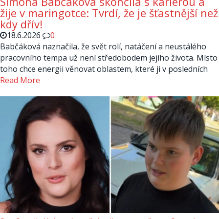
Simona Babčáková skončila s kariérou a
žije v maringotce: Tvrdí, že je šťastnější než
kdy dřív!
18.6.2026
0
Babčáková naznačila, že svět rolí, natáčení a neustálého
pracovního tempa už není středobodem jejího života. Místo
toho chce energii věnovat oblastem, které ji v posledních
Read More