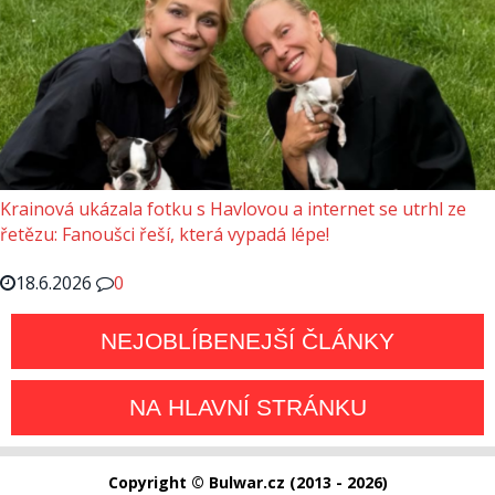
Krainová ukázala fotku s Havlovou a internet se utrhl ze
řetězu: Fanoušci řeší, která vypadá lépe!
18.6.2026
0
NEJOBLÍBENEJŠÍ ČLÁNKY
NA HLAVNÍ STRÁNKU
Copyright © Bulwar.cz (2013 - 2026)