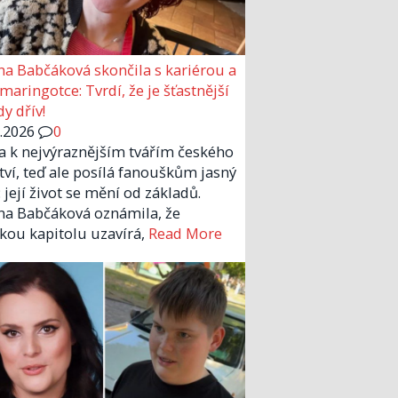
a Babčáková skončila s kariérou a
 maringotce: Tvrdí, že je šťastnější
y dřív!
6.2026
0
la k nejvýraznějším tvářím českého
tví, teď ale posílá fanouškům jasný
 její život se mění od základů.
a Babčáková oznámila, že
kou kapitolu uzavírá,
Read More