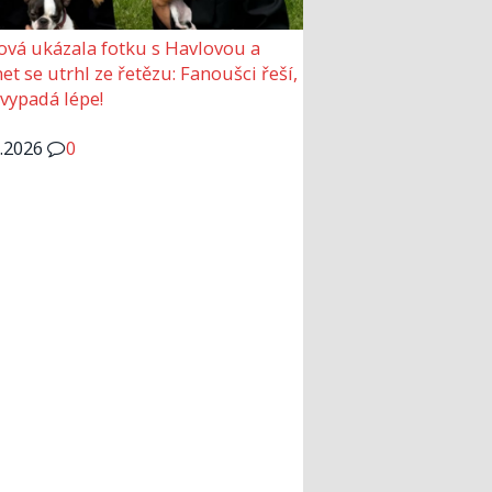
ová ukázala fotku s Havlovou a
et se utrhl ze řetězu: Fanoušci řeší,
 vypadá lépe!
6.2026
0