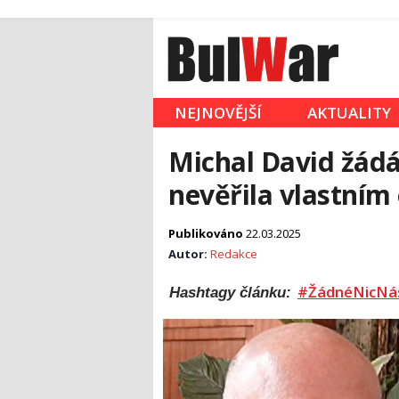
NEJNOVĚJŠÍ
AKTUALITY
Michal David žádá
nevěřila vlastním
Publikováno
22.03.2025
Autor:
Redakce
#ŽádnéNicNá
Hashtagy článku: