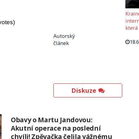
Krain
intern
votes)
která
Autorský
18.
článek
Diskuze
Obavy o Martu Jandovou:
Akutní operace na poslední
chvíli! Zpěvačka čelila vážnému