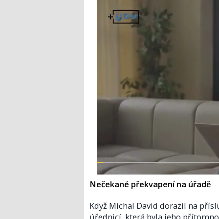
Nečekané překvapení na úřadě
Když Michal David dorazil na přísl
úřednicí, která byla jeho přítomno