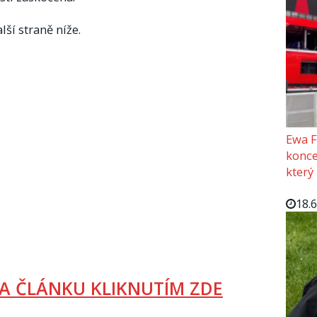
lší straně níže.
Ewa F
konce
který
18.
A ČLÁNKU KLIKNUTÍM ZDE