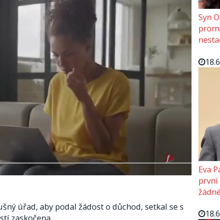
Syn O
promě
nesta
18.
Eva P
první
žádné
ušný úřad, aby podal žádost o důchod, setkal se s
18.
stí zaskočena.