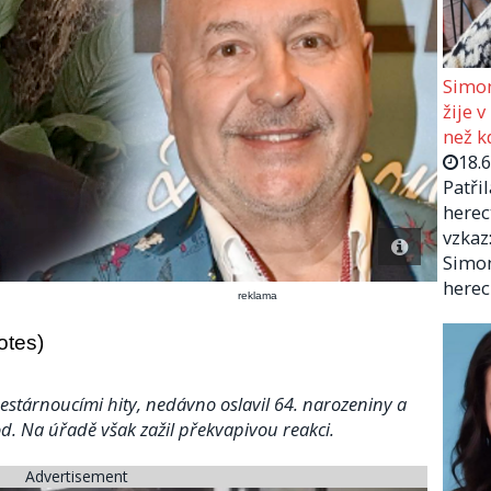
Simon
žije v
než kd
18.
Patři
herec
vzkaz:
Simon
herec
reklama
otes)
stárnoucími hity, nedávno oslavil 64. narozeniny a
d. Na úřadě však zažil překvapivou reakci.
Advertisement