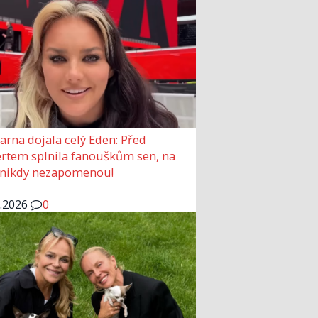
arna dojala celý Eden: Před
rtem splnila fanouškům sen, na
 nikdy nezapomenou!
6.2026
0