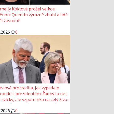
rnelly Koktové prošel velkou
nou: Quentin výrazně zhubl a lidé
čí žasnout!
6.2026
0
avlová prozradila, jak vypadalo
 rande s prezidentem: Žádný luxus,
 svíčky, ale vzpomínka na celý život!
6.2026
0